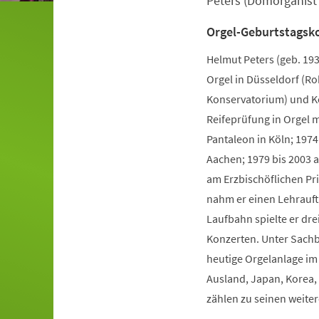
Peters (Domorganist i
Orgel-Geburtstagsk
Helmut Peters (geb. 19
Orgel in Düsseldorf (
Konservatorium) und Kö
Reifeprüfung in Orgel 
Pantaleon in Köln; 197
Aachen; 1979 bis 2003 
am Erzbischöflichen Pr
nahm er einen Lehrauftr
Laufbahn spielte er dr
Konzerten. Unter Sachb
heutige Orgelanlage im
Ausland, Japan, Korea,
zählen zu seinen weiter