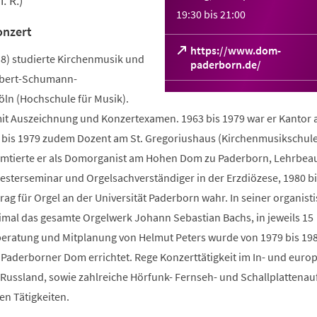
. R.)
19:30
bis
21:00
onzert
https://www.dom-
38) studierte Kirchenmusik und
(Öffnet
paderborn.de/
Robert-Schumann-
in
einem
ln (Hochschule für Musik).
neuen
mit Auszeichnung und Konzertexamen. 1963 bis 1979 war er Kantor a
Tab)
4 bis 1979 zudem Dozent am St. Gregoriushaus (Kirchenmusikschule
amtierte er als Domorganist am Hohen Dom zu Paderborn, Lehrbeau
iesterseminar und Orgelsachverständiger in der Erzdiözese, 1980 b
ag für Orgel an der Universität Paderborn wahr. In seiner organist
eimal das gesamte Orgelwerk Johann Sebastian Bachs, in jeweils 15
eratung und Mitplanung von Helmut Peters wurde von 1979 bis 198
 Paderborner Dom errichtet. Rege Konzerttätigkeit im In- und euro
 Russland, sowie zahlreiche Hörfunk- Fernseh- und Schallplatten
en Tätigkeiten.