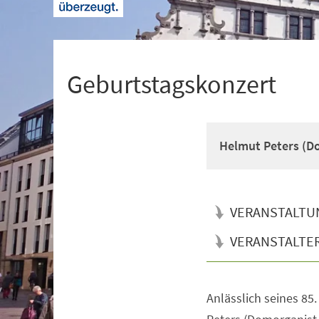
+
1
Geburtstagskonzert
Helmut Peters (Do
VERANSTALTU
VERANSTALTE
Anlässlich seines 85
Veranstaltungsinformationen