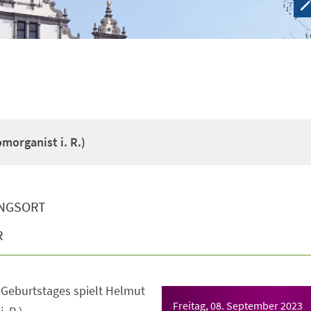
morganist i. R.)
NGSORT
R
. Geburtstages spielt Helmut
Freitag, 08. September 2023