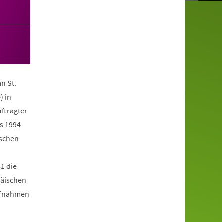
n St.
) in
ftragter
is 1994
ischen
1 die
päischen
aufnahmen