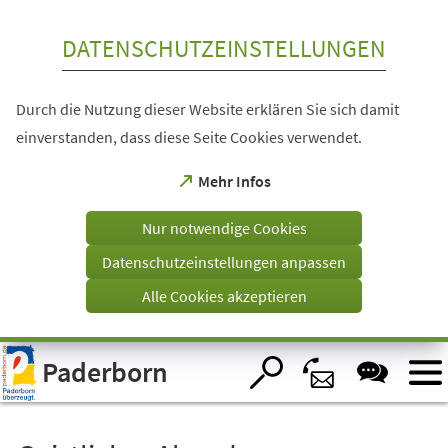
Inhalt anspringen
DATENSCHUTZEINSTELLUNGEN
Durch die Nutzung dieser Website erklären Sie sich damit
einverstanden, dass diese Seite Cookies verwendet.
(Öffnet
Mehr Infos
in
einem
Nur notwendige Cookies
neuen
Tab)
Datenschutzeinstellungen anpassen
Alle Cookies akzeptieren
Visuelle
Paderborn
Assistenzsoftware
öffnen.