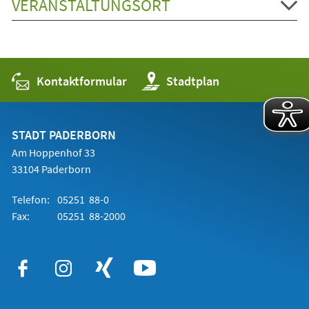
VERANSTALTUNGSORT
Kontaktformular
(Öffnet
Stadtplan
in
einem
neuen
Tab)
STADT PADERBORN
Am Hoppenhof 33
33104 Paderborn
Telefon:
05251 88-0
Fax:
05251 88-2000