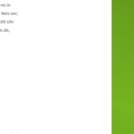
ne in
 Reis vor,
:00 Uhr
rn
de
,