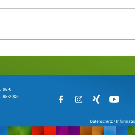
 88-0
 88-2000
Datenschutz / Informatio