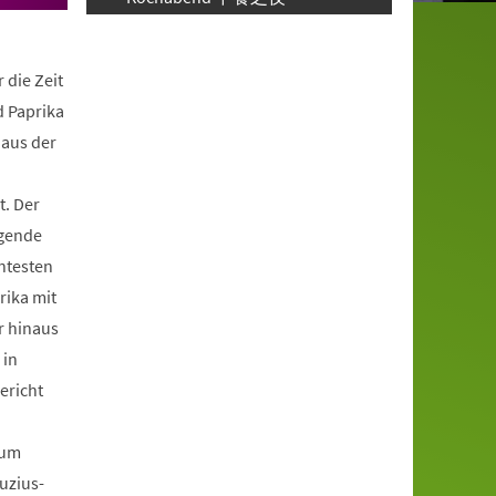
 die Zeit
d Paprika
 aus der
. Der
egende
nntesten
rika mit
r hinaus
 in
ericht
zum
fuzius-