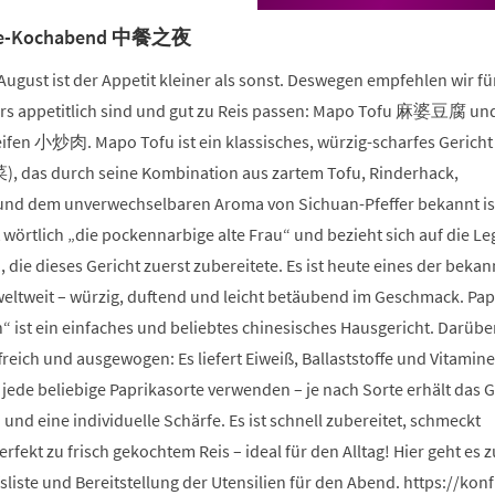
einem
neuen
ine-Kochabend 中餐之夜
Tab)
ugust ist der Appetit kleiner als sonst. Deswegen empfehlen wir für
ers appetitlich sind und gut zu Reis passen: Mapo Tofu 麻婆豆腐 un
eifen 小炒肉. Mapo Tofu ist ein klassisches, würzig-scharfes Gericht
, das durch seine Kombination aus zartem Tofu, Rinderhack,
und dem unverwechselbaren Aroma von Sichuan-Pfeffer bekannt ist
örtlich „die pockennarbige alte Frau“ und bezieht sich auf die L
, die dieses Gericht zuerst zubereitete. Es ist heute eines der beka
weltweit – würzig, duftend und leicht betäubend im Geschmack. Pap
“ ist ein einfaches und beliebtes chinesisches Hausgericht. Darübe
freich und ausgewogen: Es liefert Eiweiß, Ballaststoffe und Vitamine
jede beliebige Paprikasorte verwenden – je nach Sorte erhält das G
und eine individuelle Schärfe. Es ist schnell zubereitet, schmeckt
rfekt zu frisch gekochtem Reis – ideal für den Alltag! Hier geht es 
sliste und Bereitstellung der Utensilien für den Abend. https://kon