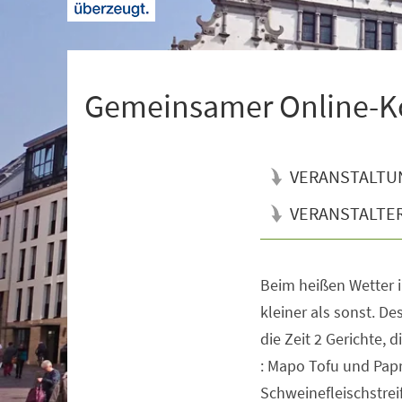
+
1
Gemeinsamer Onlin
VERANSTALTU
VERANSTALTE
Beim heißen Wetter i
Veranstaltungsinformationen
kleiner als sonst. D
die Zeit 2 Gerichte, 
: Mapo Tofu und Papr
Schweinefleischstrei