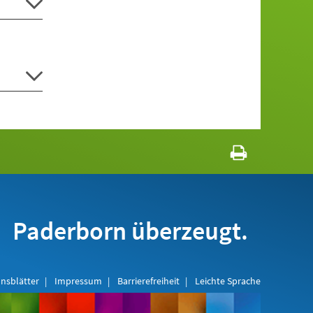
Paderborn überzeugt.
nsblätter
Impressum
Barrierefreiheit
Leichte Sprache