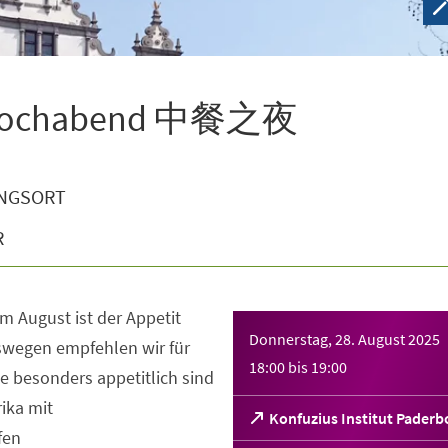
e-Kochabend 中餐之夜
NGSORT
R
m August ist der Appetit
Donnerstag, 28. August 2025
eswegen empfehlen wir für
18:00
bis
19:00
die besonders appetitlich sind
ika mit
(Öffnet
Konfuzius Institut Paderb
fen
in