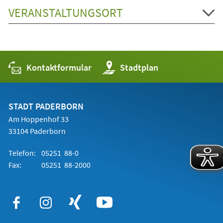
VERANSTALTUNGSORT
Kontaktformular
(Öffnet
Stadtplan
in
einem
neuen
Tab)
STADT PADERBORN
Am Hoppenhof 33
33104 Paderborn
Telefon:
05251 88-0
Fax:
05251 88-2000