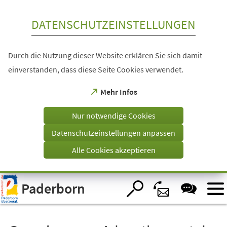
Inhalt anspringen
DATENSCHUTZEINSTELLUNGEN
Durch die Nutzung dieser Website erklären Sie sich damit
einverstanden, dass diese Seite Cookies verwendet.
(Öffnet
Mehr Infos
in
einem
Nur notwendige Cookies
neuen
Tab)
Datenschutzeinstellungen anpassen
Alle Cookies akzeptieren
Visuelle
Paderborn
Assistenzsoftware
öffnen.