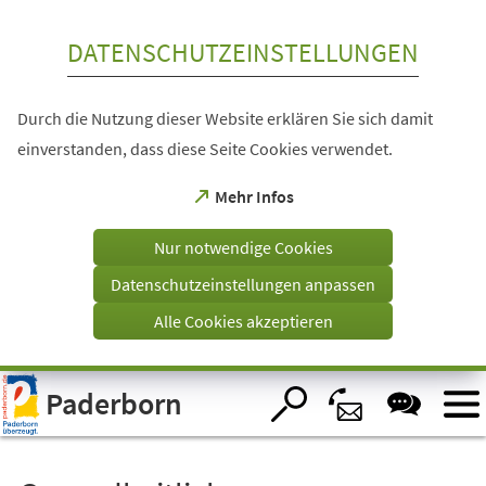
Inhalt anspringen
DATENSCHUTZEINSTELLUNGEN
Durch die Nutzung dieser Website erklären Sie sich damit
einverstanden, dass diese Seite Cookies verwendet.
(Öffnet
Mehr Infos
in
einem
Nur notwendige Cookies
neuen
Tab)
Datenschutzeinstellungen anpassen
Alle Cookies akzeptieren
Visuelle
Paderborn
Assistenzsoftware
öffnen.