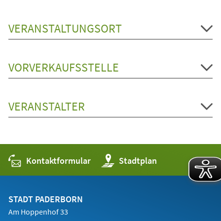
VERANSTALTUNGSORT
VORVERKAUFSSTELLE
VERANSTALTER
Kontaktformular
(Öffnet
Stadtplan
in
einem
neuen
Tab)
STADT PADERBORN
Am Hoppenhof 33