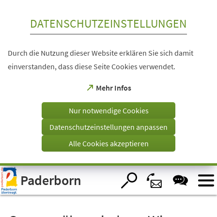
Inhalt anspringen
DATENSCHUTZEINSTELLUNGEN
Durch die Nutzung dieser Website erklären Sie sich damit
einverstanden, dass diese Seite Cookies verwendet.
(Öffnet
Mehr Infos
in
einem
Nur notwendige Cookies
neuen
Tab)
Datenschutzeinstellungen anpassen
Alle Cookies akzeptieren
Visuelle
Paderborn
Assistenzsoftware
öffnen.