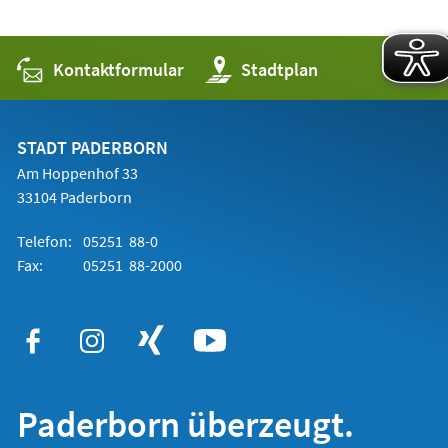
Kontaktformular
(Öffnet
Stadtplan
in
einem
neuen
Tab)
STADT PADERBORN
Am Hoppenhof 33
33104 Paderborn
Telefon:
05251 88-0
Fax:
05251 88-2000
Paderborn überzeugt.