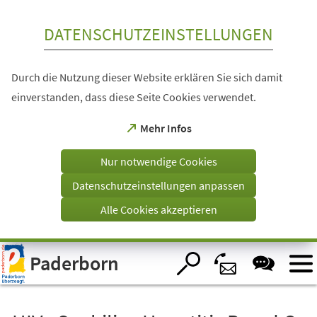
Inhalt anspringen
DATENSCHUTZEINSTELLUNGEN
Durch die Nutzung dieser Website erklären Sie sich damit
einverstanden, dass diese Seite Cookies verwendet.
(Öffnet
Mehr Infos
in
einem
Nur notwendige Cookies
neuen
Tab)
Datenschutzeinstellungen anpassen
Alle Cookies akzeptieren
Visuelle
Paderborn
Assistenzsoftware
öffnen.