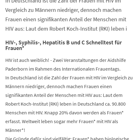
In Deutschland ist die Zahl der Frauen mit HIV im
neuen
Tab)
Vergleich zu Männern niedriger, dennoch machen
Frauen einen signifikanten Anteil der Menschen mit
HIV aus: Laut dem Robert Koch-Institut (RKI) leben i
HIV-, Syphilis-, Hepatitis B und C Schnelltest für
Frauen*
HIV ist auch weiblich! - Zwei Veranstaltungen der Aidshilfe
Paderborn im Rahmen des Internationalen Frauentags.
In Deutschland ist die Zahl der Frauen mit HIV im Vergleich zu
Männern niedriger, dennoch machen Frauen einen
signifikanten Anteil der Menschen mit HIV aus: Laut dem
Robert Koch-Institut (RKI) leben in Deutschland ca. 90.800
Menschen mit HIV. Knapp 20% davon werden als Frauen*
erfasst. Weltweit leben sogar mehr Frauen* mit HIV als
Männer*!
Die Gründe dafür sind vielfältig: Frauen* haben biologische