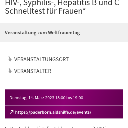
HIV-, Syphilis-, Hepatitis B und C
Schnelltest für Frauen*
Veranstaltung zum Weltfrauentag
VERANSTALTUNGSORT
VERANSTALTER
Veranstaltungsinformationen
Dienstag, 14. März 2023
18:00
bis
19:00
(Öffnet
https://paderborn.aidshilfe.de/events/
in
einem