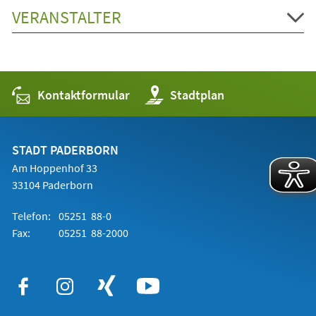
VERANSTALTER
Kontaktformular
(Öffnet
Stadtplan
in
einem
neuen
Tab)
STADT PADERBORN
Am Hoppenhof 33
33104 Paderborn
Telefon:
05251 88-0
Fax:
05251 88-2000