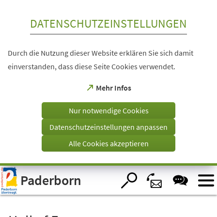
Inhalt anspringen
DATENSCHUTZEINSTELLUNGEN
Durch die Nutzung dieser Website erklären Sie sich damit
einverstanden, dass diese Seite Cookies verwendet.
(Öffnet
Mehr Infos
in
einem
Nur notwendige Cookies
neuen
Tab)
Datenschutzeinstellungen anpassen
Alle Cookies akzeptieren
Visuelle
Paderborn
Assistenzsoftware
öffnen.