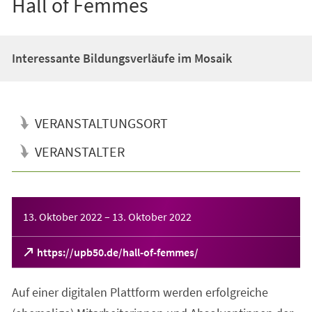
Hall of Femmes
Interessante Bildungsverläufe im Mosaik
VERANSTALTUNGSORT
VERANSTALTER
Veranstaltungsinformationen
13. Oktober 2022
–
13. Oktober 2022
(Öffnet
https://upb50.de/hall-of-femmes/
in
einem
Auf einer digitalen Plattform werden erfolgreiche
neuen
Tab)