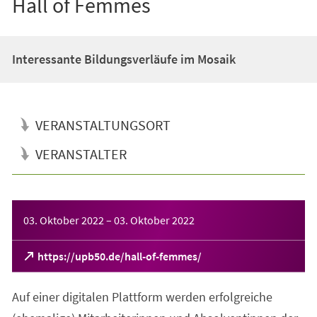
Hall of Femmes
Interessante Bildungsverläufe im Mosaik
VERANSTALTUNGSORT
VERANSTALTER
Veranstaltungsinformationen
03. Oktober 2022
–
03. Oktober 2022
(Öffnet
https://upb50.de/hall-of-femmes/
in
einem
Auf einer digitalen Plattform werden erfolgreiche
neuen
Tab)