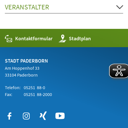
VERANSTALTER
Kontaktformular
(Öffnet
Stadtplan
in
einem
neuen
Tab)
STADT PADERBORN
Am Hoppenhof 33
33104 Paderborn
Telefon:
05251 88-0
Fax:
05251 88-2000