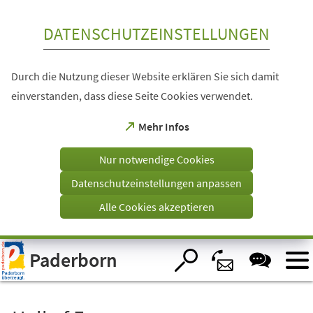
Inhalt anspringen
DATENSCHUTZEINSTELLUNGEN
Durch die Nutzung dieser Website erklären Sie sich damit
einverstanden, dass diese Seite Cookies verwendet.
(Öffnet
Mehr Infos
in
einem
Nur notwendige Cookies
neuen
Tab)
Datenschutzeinstellungen anpassen
Alle Cookies akzeptieren
Visuelle
Paderborn
Assistenzsoftware
öffnen.