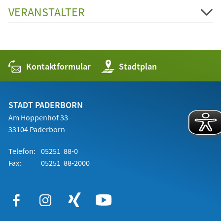
VERANSTALTER
Kontaktformular
(Öffnet
Stadtplan
in
einem
neuen
Tab)
STADT PADERBORN
Am Hoppenhof 33
33104 Paderborn
Telefon:
05251 88-0
Fax:
05251 88-2000