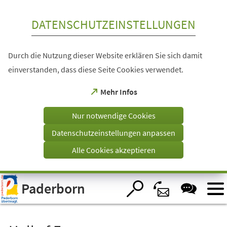
Inhalt anspringen
DATENSCHUTZEINSTELLUNGEN
Durch die Nutzung dieser Website erklären Sie sich damit
einverstanden, dass diese Seite Cookies verwendet.
(Öffnet
Mehr Infos
in
einem
Nur notwendige Cookies
neuen
Tab)
Datenschutzeinstellungen anpassen
Alle Cookies akzeptieren
Visuelle
Paderborn
Assistenzsoftware
öffnen.