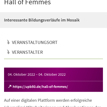
Hall of Femmes
Interessante Bildungsverläufe im Mosaik
VERANSTALTUNGSORT
VERANSTALTER
Veranstaltungsinformationen
04. Oktober 2022
–
04. Oktober 2022
(Öffnet
https://upb50.de/hall-of-femmes/
in
einem
Auf einer digitalen Plattform werden erfolgreiche
neuen
Tab)