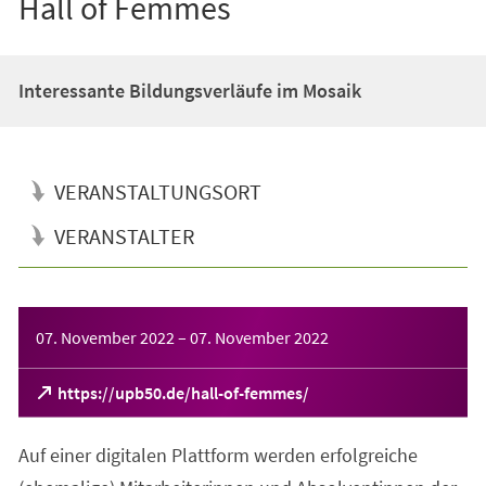
Hall of Femmes
Interessante Bildungsverläufe im Mosaik
VERANSTALTUNGSORT
VERANSTALTER
Veranstaltungsinformationen
07. November 2022
–
07. November 2022
(Öffnet
https://upb50.de/hall-of-femmes/
in
einem
Auf einer digitalen Plattform werden erfolgreiche
neuen
Tab)