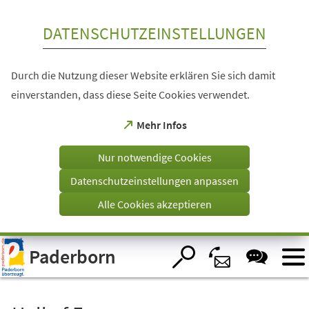
Inhalt anspringen
DATENSCHUTZEINSTELLUNGEN
Durch die Nutzung dieser Website erklären Sie sich damit
einverstanden, dass diese Seite Cookies verwendet.
(Öffnet
Mehr Infos
in
einem
Nur notwendige Cookies
neuen
Tab)
Datenschutzeinstellungen anpassen
Alle Cookies akzeptieren
Visuelle
Paderborn
Assistenzsoftware
öffnen.