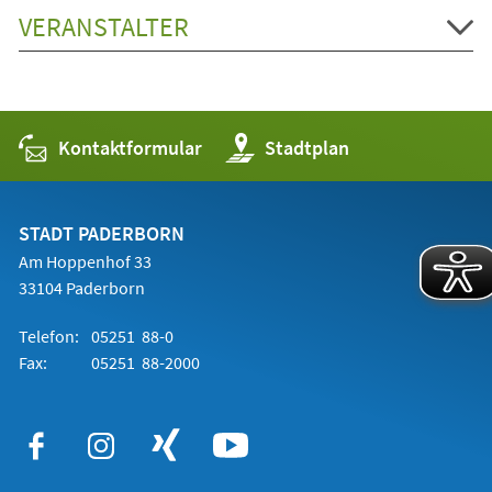
VERANSTALTER
Kontaktformular
(Öffnet
Stadtplan
in
einem
neuen
Tab)
STADT PADERBORN
Am Hoppenhof 33
33104 Paderborn
Telefon:
05251 88-0
Fax:
05251 88-2000