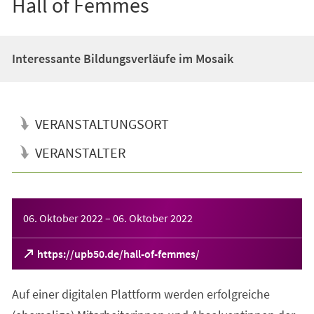
Hall of Femmes
Interessante Bildungsverläufe im Mosaik
VERANSTALTUNGSORT
VERANSTALTER
Veranstaltungsinformationen
06. Oktober 2022
–
06. Oktober 2022
(Öffnet
https://upb50.de/hall-of-femmes/
in
einem
Auf einer digitalen Plattform werden erfolgreiche
neuen
Tab)