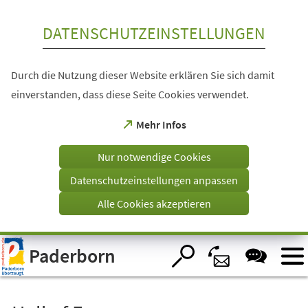
Inhalt anspringen
DATENSCHUTZEINSTELLUNGEN
Durch die Nutzung dieser Website erklären Sie sich damit
einverstanden, dass diese Seite Cookies verwendet.
(Öffnet
Mehr Infos
in
einem
Nur notwendige Cookies
neuen
Tab)
Datenschutzeinstellungen anpassen
Alle Cookies akzeptieren
Visuelle
Paderborn
Assistenzsoftware
öffnen.