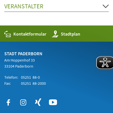
VERANSTALTER
Kontaktformular
(Öffnet
Stadtplan
in
einem
neuen
Tab)
STADT PADERBORN
Am Hoppenhof 33
33104 Paderborn
Telefon:
05251 88-0
Fax:
05251 88-2000