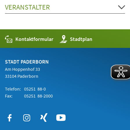
VERANSTALTER
Kontaktformular
(Öffnet
Stadtplan
in
einem
neuen
Tab)
STADT PADERBORN
Am Hoppenhof 33
33104 Paderborn
Telefon:
05251 88-0
Fax:
05251 88-2000