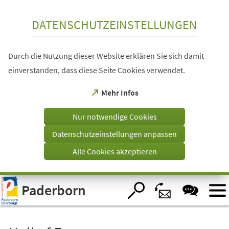
Inhalt anspringen
DATENSCHUTZEINSTELLUNGEN
Durch die Nutzung dieser Website erklären Sie sich damit
einverstanden, dass diese Seite Cookies verwendet.
(Öffnet
Mehr Infos
in
einem
Nur notwendige Cookies
neuen
Tab)
Datenschutzeinstellungen anpassen
Alle Cookies akzeptieren
Visuelle
Paderborn
Assistenzsoftware
öffnen.