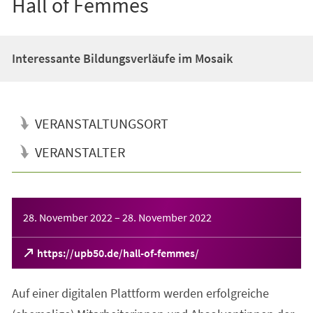
Hall of Femmes
Interessante Bildungsverläufe im Mosaik
VERANSTALTUNGSORT
VERANSTALTER
Veranstaltungsinformationen
28. November 2022
–
28. November 2022
(Öffnet
https://upb50.de/hall-of-femmes/
in
einem
Auf einer digitalen Plattform werden erfolgreiche
neuen
Tab)