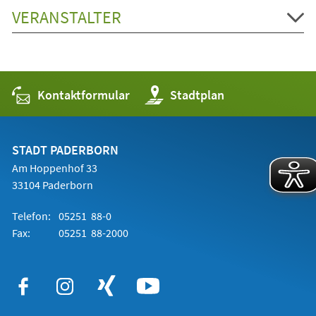
VERANSTALTER
Kontaktformular
(Öffnet
Stadtplan
in
einem
neuen
Tab)
STADT PADERBORN
Am Hoppenhof 33
33104 Paderborn
Telefon:
05251 88-0
Fax:
05251 88-2000