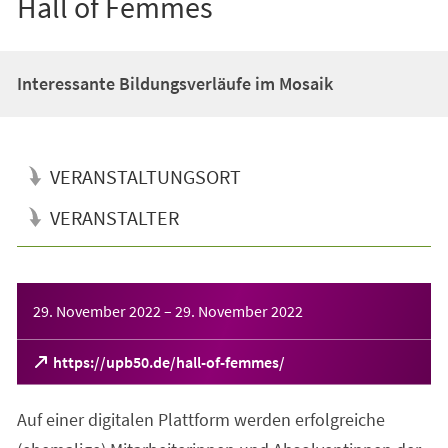
Hall of Femmes
Interessante Bildungsverläufe im Mosaik
VERANSTALTUNGSORT
VERANSTALTER
Veranstaltungsinformationen
29. November 2022
–
29. November 2022
(Öffnet
https://upb50.de/hall-of-femmes/
in
einem
Auf einer digitalen Plattform werden erfolgreiche
neuen
Tab)