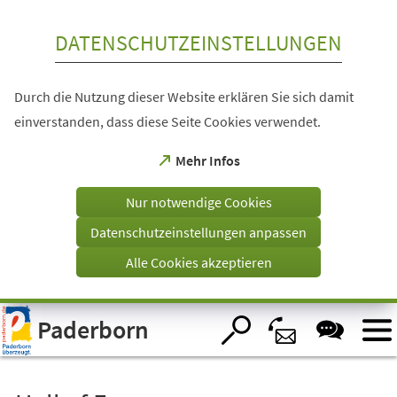
Inhalt anspringen
DATENSCHUTZEINSTELLUNGEN
Durch die Nutzung dieser Website erklären Sie sich damit
einverstanden, dass diese Seite Cookies verwendet.
(Öffnet
Mehr Infos
in
einem
Nur notwendige Cookies
neuen
Tab)
Datenschutzeinstellungen anpassen
Alle Cookies akzeptieren
Visuelle
Paderborn
Assistenzsoftware
öffnen.