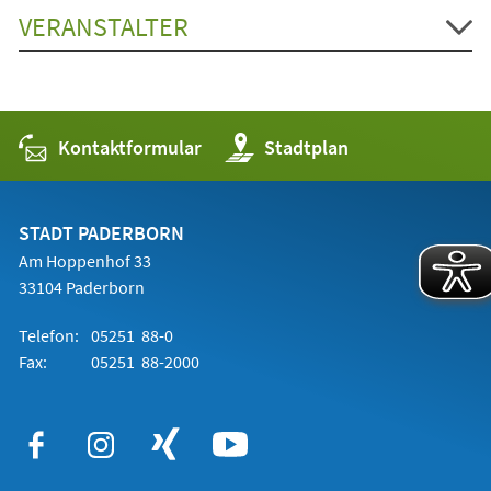
VERANSTALTER
Kontaktformular
(Öffnet
Stadtplan
in
einem
neuen
Tab)
STADT PADERBORN
Am Hoppenhof 33
33104 Paderborn
Telefon:
05251 88-0
Fax:
05251 88-2000