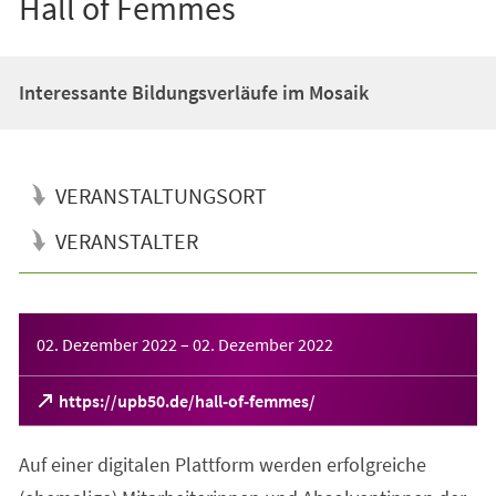
Hall of Femmes
Interessante Bildungsverläufe im Mosaik
VERANSTALTUNGSORT
VERANSTALTER
Veranstaltungsinformationen
02. Dezember 2022
–
02. Dezember 2022
(Öffnet
https://upb50.de/hall-of-femmes/
in
einem
Auf einer digitalen Plattform werden erfolgreiche
neuen
Tab)