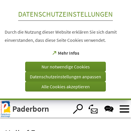
Inhalt anspringen
DATENSCHUTZEINSTELLUNGEN
Durch die Nutzung dieser Website erklären Sie sich damit
einverstanden, dass diese Seite Cookies verwendet.
(Öffnet
Mehr Infos
in
einem
Nur notwendige Cookies
neuen
Tab)
Datenschutzeinstellungen anpassen
Alle Cookies akzeptieren
Visuelle
Paderborn
Assistenzsoftware
öffnen.