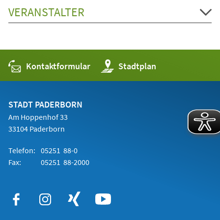
VERANSTALTER
Kontaktformular
(Öffnet
Stadtplan
in
einem
neuen
Tab)
STADT PADERBORN
Am Hoppenhof 33
33104 Paderborn
Telefon:
05251 88-0
Fax:
05251 88-2000