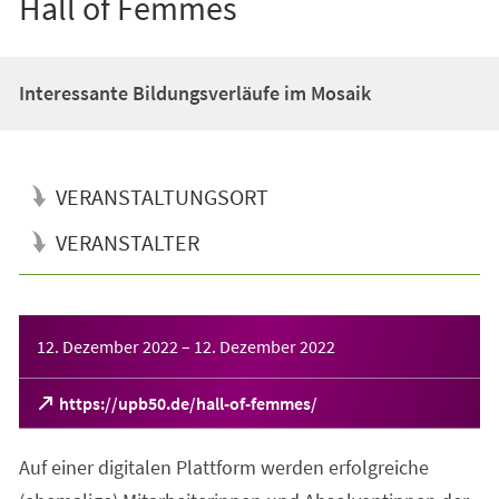
Hall of Femmes
Interessante Bildungsverläufe im Mosaik
VERANSTALTUNGSORT
VERANSTALTER
Veranstaltungsinformationen
12. Dezember 2022
–
12. Dezember 2022
(Öffnet
https://upb50.de/hall-of-femmes/
in
einem
Auf einer digitalen Plattform werden erfolgreiche
neuen
Tab)