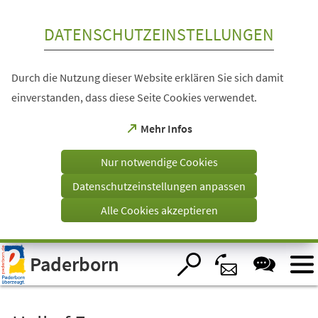
Inhalt anspringen
DATENSCHUTZEINSTELLUNGEN
Durch die Nutzung dieser Website erklären Sie sich damit
einverstanden, dass diese Seite Cookies verwendet.
(Öffnet
Mehr Infos
in
einem
Nur notwendige Cookies
neuen
Tab)
Datenschutzeinstellungen anpassen
Alle Cookies akzeptieren
Visuelle
Paderborn
Assistenzsoftware
öffnen.