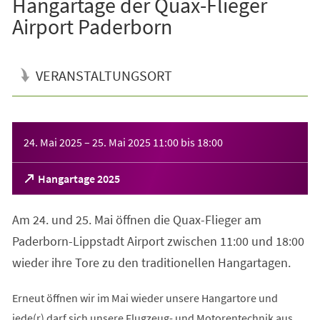
Hangartage der Quax-Flieger
Airport Paderborn
VERANSTALTUNGSORT
Veranstaltungsinformationen
24. Mai 2025
–
25. Mai 2025
11:00
bis
18:00
(Öffnet
Hangartage 2025
in
einem
Am 24. und 25. Mai öffnen die Quax-Flieger am
neuen
Tab)
Paderborn-Lippstadt Airport zwischen 11:00 und 18:00
wieder ihre Tore zu den traditionellen Hangartagen.
Erneut öffnen wir im Mai wieder unsere Hangartore und
jede(r) darf sich unsere Flugzeug- und Motorentechnik aus