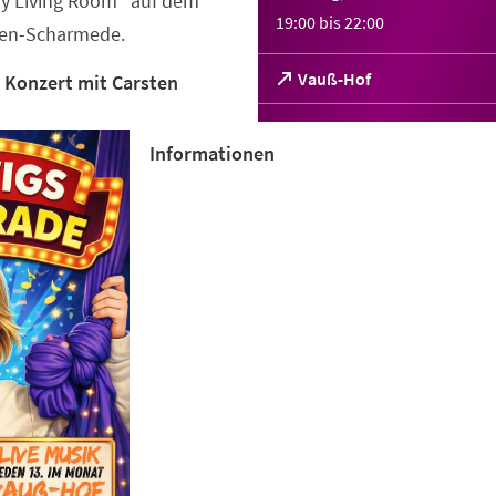
 Living Room“ auf dem
19:00
bis
22:00
ten-Scharmede.
(Öffnet
Vauß-Hof
 Konzert mit Carsten
in
einem
neuen
Informationen
Tab)