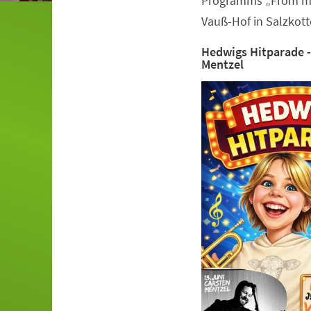
Programms „From my
Vauß-Hof in Salzkot
Hedwigs Hitparade -
Mentzel