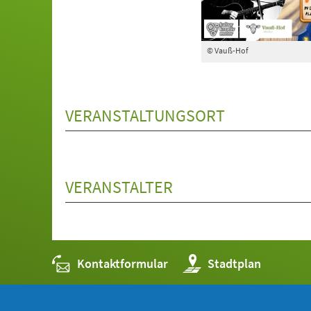
© Vauß-Hof
VERANSTALTUNGSORT
VERANSTALTER
Kontaktformular
(Öffnet
Stadtplan
in
einem
neuen