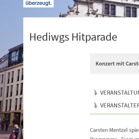
+
1
Hediwgs Hitparade
Konzert mit Carst
VERANSTALTU
VERANSTALTE
Carsten Mentzel spie
Veranstaltungsinformationen