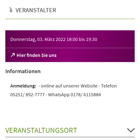
VERANSTALTER
Veranstaltungsinformationen
Donnerstag, 03. März 2022
18:00
bis
19:30
(Öffnet
Hier finden Sie uns
in
einem
Informationen
neuen
Tab)
- online auf unserer Website - Telefon
05251/ 892-7777 - WhatsApp 0178/ 6115884
VERANSTALTUNGSORT