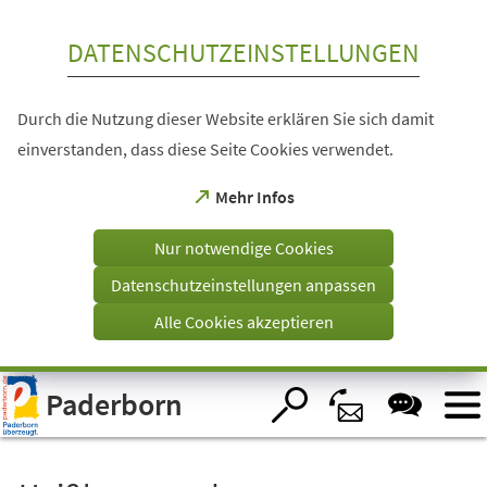
Inhalt anspringen
DATENSCHUTZEINSTELLUNGEN
Durch die Nutzung dieser Website erklären Sie sich damit
einverstanden, dass diese Seite Cookies verwendet.
(Öffnet
Mehr Infos
in
einem
Nur notwendige Cookies
neuen
Tab)
Datenschutzeinstellungen anpassen
Alle Cookies akzeptieren
Visuelle
Paderborn
Assistenzsoftware
öffnen.