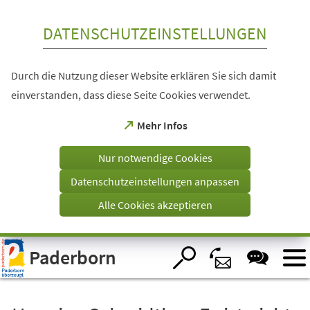
Inhalt anspringen
DATENSCHUTZEINSTELLUNGEN
Durch die Nutzung dieser Website erklären Sie sich damit
einverstanden, dass diese Seite Cookies verwendet.
(Öffnet
Mehr Infos
in
einem
Nur notwendige Cookies
neuen
Tab)
Datenschutzeinstellungen anpassen
Alle Cookies akzeptieren
Visuelle
Paderborn
Assistenzsoftware
öffnen.