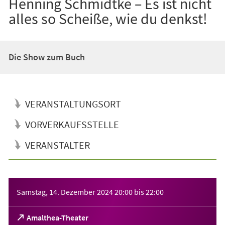
Henning Schmidtke – Es ist nicht
alles so Scheiße, wie du denkst!
Die Show zum Buch
VERANSTALTUNGSORT
VORVERKAUFSSTELLE
VERANSTALTER
Veranstaltungsinformationen
Samstag, 14. Dezember 2024
20:00
bis
22:00
(Öffnet
Amalthea-Theater