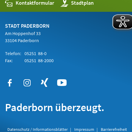
Kontaktformular
(Öffnet
Stadtplan
in
einem
neuen
Tab)
STADT PADERBORN
Am Hoppenhof 33
33104 Paderborn
Telefon:
05251 88-0
Fax:
05251 88-2000
Paderborn überzeugt.
Datenschutz / Informationsblätter
Impressum
Barrierefreiheit