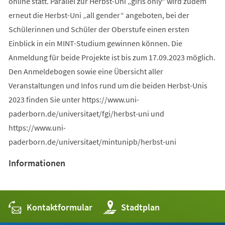
online statt. Parallel zur Herbst-Uni „girls only“ wird zudem
erneut die Herbst-Uni „all gender“ angeboten, bei der
Schülerinnen und Schüler der Oberstufe einen ersten
Einblick in ein MINT-Studium gewinnen können. Die
Anmeldung für beide Projekte ist bis zum 17.09.2023 möglich.
Den Anmeldebogen sowie eine Übersicht aller
Veranstaltungen und Infos rund um die beiden Herbst-Unis
2023 finden Sie unter https://www.uni-
paderborn.de/universitaet/fgi/herbst-uni und
https://www.uni-
paderborn.de/universitaet/mintunipb/herbst-uni
Informationen
Kontaktformular
(Öffnet
Stadtplan
in