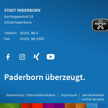
einem
neuen
Tab)
STADT PADERBORN
Am Hoppenhof 33
33104 Paderborn
Telefon:
05251 88-0
Fax:
05251 88-2000
Paderborn überzeugt.
Datenschutz / Informationsblätter
Impressum
Barrierefreiheit
Leichte Sprache