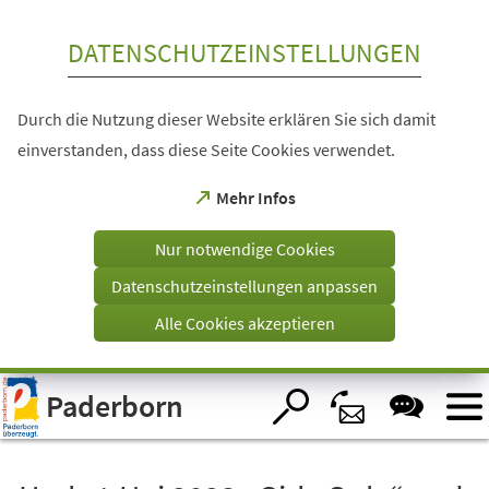
Inhalt anspringen
DATENSCHUTZEINSTELLUNGEN
Durch die Nutzung dieser Website erklären Sie sich damit
einverstanden, dass diese Seite Cookies verwendet.
(Öffnet
Mehr Infos
in
einem
Nur notwendige Cookies
neuen
Tab)
Datenschutzeinstellungen anpassen
Alle Cookies akzeptieren
Visuelle
Paderborn
Assistenzsoftware
öffnen.