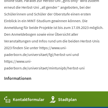
online statt. Parallel zur Herbst-Uni „girls only“ wird zudem
erneut die Herbst-Uni „all gender“ angeboten, bei der
Schülerinnen und Schüler der Oberstufe einen ersten
Einblick in ein MINT-Studium gewinnen können. Die
Anmeldung für beide Projekte ist bis zum 17.09.2023 möglich.
Den Anmeldebogen sowie eine Übersicht aller
Veranstaltungen und Infos rund um die beiden Herbst-Unis
2023 finden Sie unter https://www.uni-
paderborn.de/universitaet/fgi/herbst-uni und
https://www.uni-
paderborn.de/universitaet/mintunipb/herbst-uni
Informationen
Kontaktformular
(Öffnet
Stadtplan
in