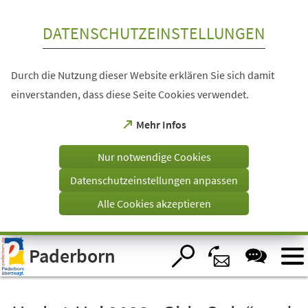
Inhalt anspringen
DATENSCHUTZEINSTELLUNGEN
Durch die Nutzung dieser Website erklären Sie sich damit
einverstanden, dass diese Seite Cookies verwendet.
(Öffnet
Mehr Infos
in
einem
Nur notwendige Cookies
neuen
Tab)
Datenschutzeinstellungen anpassen
Alle Cookies akzeptieren
Visuelle
Paderborn
Assistenzsoftware
öffnen.