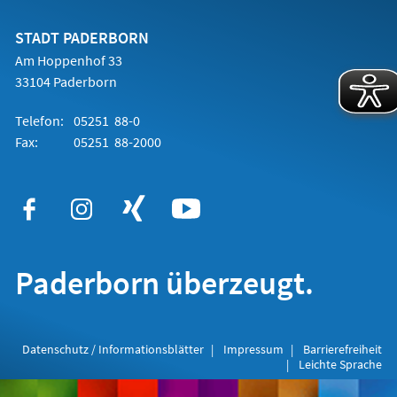
einem
neuen
Tab)
STADT PADERBORN
Am Hoppenhof 33
33104 Paderborn
Telefon:
05251 88-0
Fax:
05251 88-2000
Paderborn überzeugt.
Datenschutz / Informationsblätter
Impressum
Barrierefreiheit
Leichte Sprache