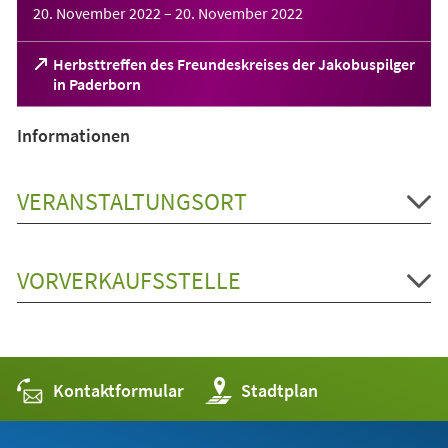
20. November 2022
–
20. November 2022
Herbsttreffen des Freundeskreises der Jakobuspilger
(Öffnet
in Paderborn
in
einem
Informationen
neuen
Tab)
VERANSTALTUNGSORT
VORVERKAUFSSTELLE
Kontaktformular
(Öffnet
Stadtplan
in
einem
neuen