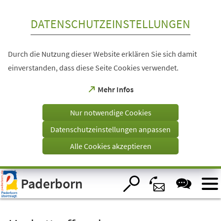
Inhalt anspringen
DATENSCHUTZEINSTELLUNGEN
Durch die Nutzung dieser Website erklären Sie sich damit
einverstanden, dass diese Seite Cookies verwendet.
(Öffnet
Mehr Infos
in
einem
Nur notwendige Cookies
neuen
Tab)
Datenschutzeinstellungen anpassen
Alle Cookies akzeptieren
Visuelle
Paderborn
Assistenzsoftware
öffnen.