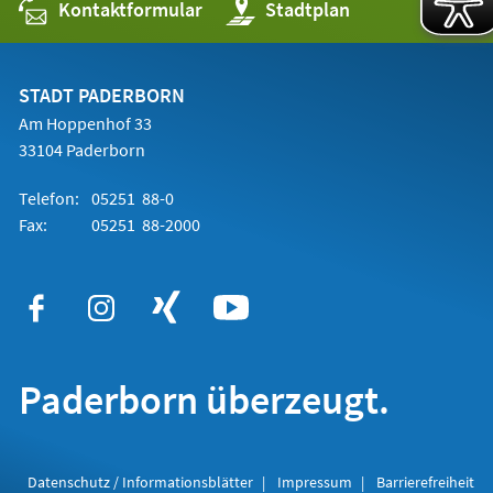
Kontaktformular
(Öffnet
Stadtplan
in
einem
neuen
Tab)
STADT PADERBORN
Am Hoppenhof 33
33104 Paderborn
Telefon:
05251 88-0
Fax:
05251 88-2000
Paderborn überzeugt.
Datenschutz / Informationsblätter
Impressum
Barrierefreiheit