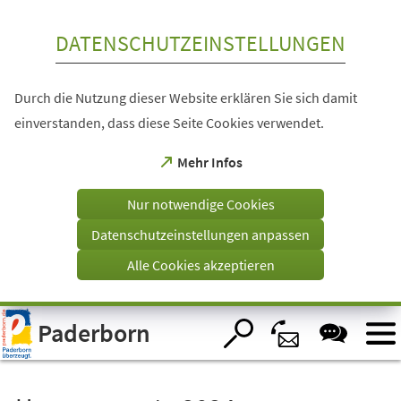
Inhalt anspringen
DATENSCHUTZEINSTELLUNGEN
Durch die Nutzung dieser Website erklären Sie sich damit
einverstanden, dass diese Seite Cookies verwendet.
(Öffnet
Mehr Infos
in
einem
Nur notwendige Cookies
neuen
Tab)
Datenschutzeinstellungen anpassen
Alle Cookies akzeptieren
Visuelle
Paderborn
Assistenzsoftware
öffnen.