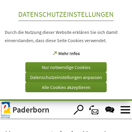
Inhalt anspringen
DATENSCHUTZEINSTELLUNGEN
Durch die Nutzung dieser Website erklären Sie sich damit
einverstanden, dass diese Seite Cookies verwendet.
(Öffnet
Mehr Infos
in
einem
Nur notwendige Cookies
neuen
Tab)
Datenschutzeinstellungen anpassen
Alle Cookies akzeptieren
Visuelle
Paderborn
Assistenzsoftware
öffnen.