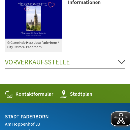
Informationen
© Gemeinde Herz-Jesu Paderborn /
City Pastoral Paderborn
VORVERKAUFSSTELLE
Kontaktformular
(Öffnet
Stadtplan
in
einem
neuen
Tab)
STADT PADERBORN
Am Hoppenhof 33