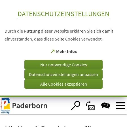
Inhalt anspringen
DATENSCHUTZEINSTELLUNGEN
Durch die Nutzung dieser Website erklären Sie sich damit
einverstanden, dass diese Seite Cookies verwendet.
(Öffnet
Mehr Infos
in
einem
Nur notwendige Cookies
neuen
Tab)
Datenschutzeinstellungen anpassen
Alle Cookies akzeptieren
Visuelle
Paderborn
Assistenzsoftware
öffnen.