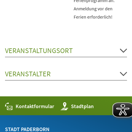
Ferienprogramm an.
Anmeldung vor den
Ferien erforderlich!
VERANSTALTUNGSORT
VERANSTALTER
Kontaktformular
(Öffnet
Stadtplan
in
einem
neuen
Tab)
STADT PADERBORN