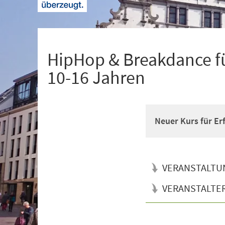
+
1
HipHop & Breakdance fü
10-16 Jahren
Neuer Kurs für Er
VERANSTALTU
VERANSTALTE