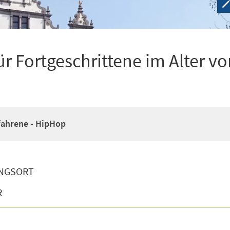
r Fortgeschrittene im Alter vo
fahrene - HipHop
NGSORT
R