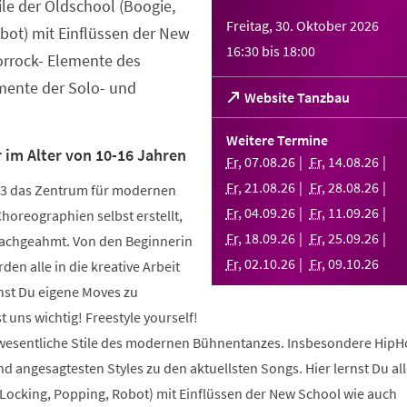
tile der Oldschool (Boogie,
Freitag, 30. Oktober 2026
bot) mit Einflüssen der New
16:30
bis
18:00
orrock- Elemente des
ente der Solo- und
(Öffnet
Website Tanzbau
in
einem
Weitere Termine
neuen
 im Alter von 10-16 Jahren
Fr
,
07
.
08
.
26
Fr
,
14
.
08
.
26
Tab)
Fr
,
21
.
08
.
26
Fr
,
28
.
08
.
26
003 das Zentrum für modernen
Fr
,
04
.
09
.
26
Fr
,
11
.
09
.
26
Choreographien selbst erstellt,
Fr
,
18
.
09
.
26
Fr
,
25
.
09
.
26
nachgeahmt. Von den Beginnerin
Fr
,
02
.
10
.
26
Fr
,
09
.
10
.
26
den alle in die kreative Arbeit
nst Du eigene Moves zu
 uns wichtig! Freestyle yourself!
 wesentliche Stile des modernen Bühnentanzes. Insbesondere HipH
 angesagtesten Styles zu den aktuellsten Songs. Hier lernst Du alle
 Locking, Popping, Robot) mit Einflüssen der New School wie auch