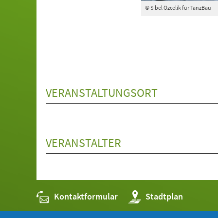
© Sibel Özcelik für TanzBau
VERANSTALTUNGSORT
VERANSTALTER
Kontaktformular
(Öffnet
Stadtplan
in
einem