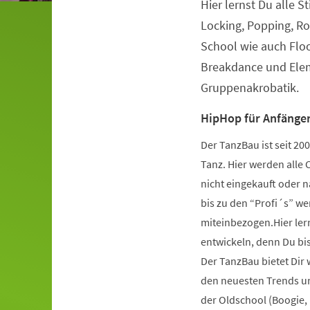
Hier lernst Du alle S
Veranstaltungsinformationen
Locking, Popping, Ro
School wie auch Flo
Breakdance und Elem
Gruppenakrobatik.
HipHop für Anfänger
Der TanzBau ist seit 2
Tanz. Hier werden alle 
nicht eingekauft oder 
bis zu den “Profi´s” wer
miteinbezogen.Hier ler
entwickeln, denn Du bist
Der TanzBau bietet Dir
den neuesten Trends und
der Oldschool (Boogie,