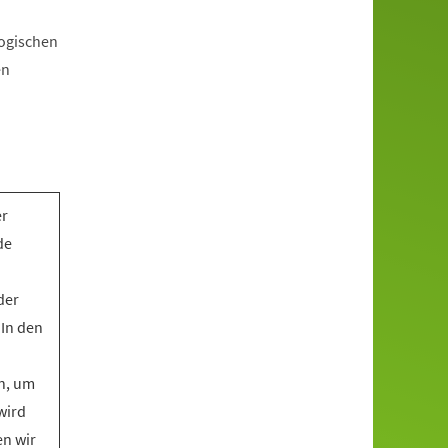
gogischen
en
er
de
der
 In den
n, um
wird
en wir