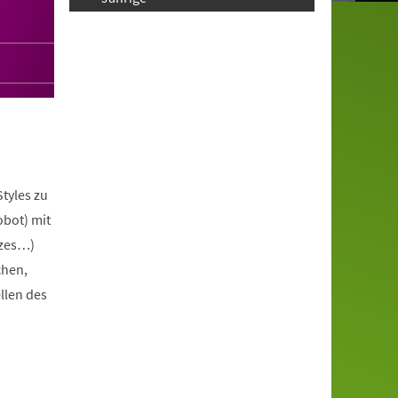
tyles zu
obot) mit
ezes…)
chen,
llen des