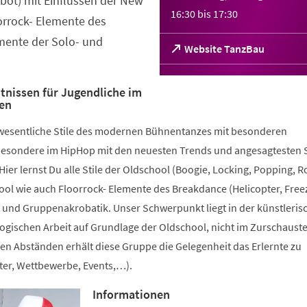
bot) mit Einflüssen der New
16:30
bis
17:30
orrock- Elemente des
ente der Solo- und
(Öffnet
Website TanzBau
in
einem
neuen
nissen für Jugendliche im
ren
Tab)
 wesentliche Stile des modernen Bühnentanzes mit besonderen
esondere im HipHop mit den neuesten Trends und angesagtesten S
Hier lernst Du alle Stile der Oldschool (Boogie, Locking, Popping, R
ool wie auch Floorrock- Elemente des Breakdance (Helicopter, Fre
 und Gruppenakrobatik. Unser Schwerpunkt liegt in der künstleris
gischen Arbeit auf Grundlage der Oldschool, nicht im Zurschauste
en Abständen erhält diese Gruppe die Gelegenheit das Erlernte zu
ter, Wettbewerbe, Events,…).
Informationen