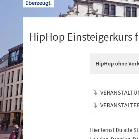
+
1
HipHop Einsteigerkurs f
HipHop ohne Vork
VERANSTALTU
VERANSTALTE
Hier lernst Du alle S
Veranstaltungsinformationen