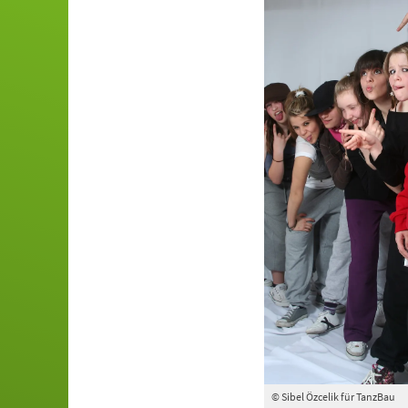
© Sibel Özcelik für TanzBau