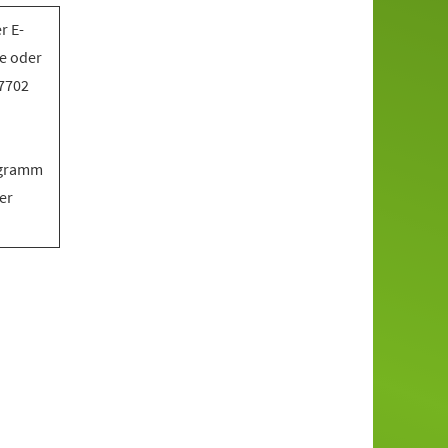
r E-
e oder
17702
ogramm
er