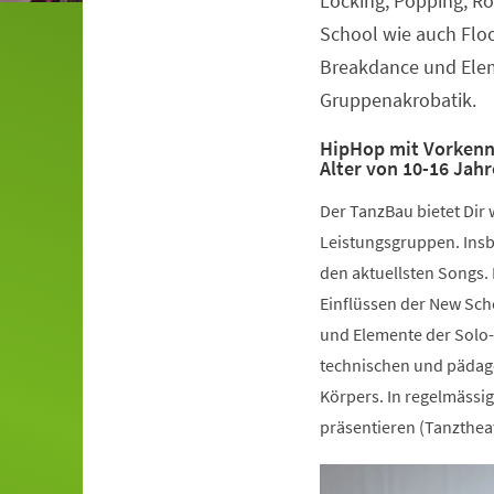
Locking, Popping, Ro
School wie auch Flo
Breakdance und Elem
Gruppenakrobatik.
HipHop mit Vorkennt
Alter von 10-16 Jah
Der TanzBau bietet Dir
Leistungsgruppen. Insb
den aktuellsten Songs. 
Einflüssen der New Sch
und Elemente der Solo-
technischen und pädago
Körpers. In regelmässig
präsentieren (Tanzthea