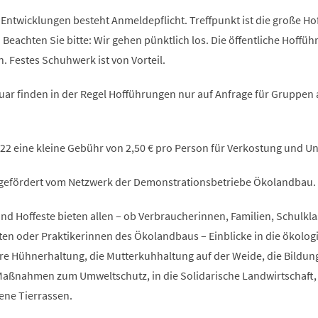
Entwicklungen besteht Anmeldepflicht. Treffpunkt ist die große Ho
. Beachten Sie bitte: Wir gehen pünktlich los. Die öffentliche Hoffü
. Festes Schuhwerk ist von Vorteil.
ar finden in der Regel Hofführungen nur auf Anfrage für Gruppen 
22 eine kleine Gebühr von 2,50 € pro Person für Verkostung und U
 gefördert vom Netzwerk der Demonstrationsbetriebe Ökolandbau.
d Hoffeste bieten allen – ob Verbraucherinnen, Familien, Schulkla
ten oder Praktikerinnen des Ökolandbaus – Einblicke in die ökolog
ere Hühnerhaltung, die Mutterkuhhaltung auf der Weide, die Bildun
 Maßnahmen zum Umweltschutz, in die Solidarische Landwirtschaft, 
ene Tierrassen.