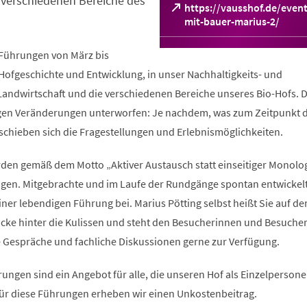
 verschiedenen Bereiche des
https://vausshof.de/even
(Öffnet
mit-bauer-marius-2/
in
einem
 Führungen von März bis
neuen
 Hofgeschichte und Entwicklung, in unser Nachhaltigkeits- und
Tab)
Landwirtschaft und die verschiedenen Bereiche unseres Bio-Hofs. D
gen Veränderungen unterworfen: Je nachdem, was zum Zeitpunkt 
schieben sich die Fragestellungen und Erlebnismöglichkeiten.
en gemäß dem Motto „Aktiver Austausch statt einseitiger Monolog!
gen. Mitgebrachte und im Laufe der Rundgänge spontan entwickel
ner lebendigen Führung bei. Marius Pötting selbst heißt Sie auf d
icke hinter die Kulissen und steht den Besucherinnen und Besucher
 Gespräche und fachliche Diskussionen gerne zur Verfügung.
rungen sind ein Angebot für alle, die unseren Hof als Einzelperson
ür diese Führungen erheben wir einen Unkostenbeitrag.