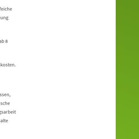
feiche
hrung
ab 8
nkosten.
ssen,
ische
gsarbeit
alte