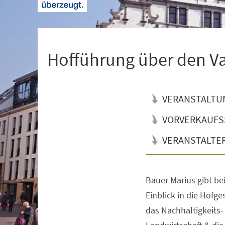
+
1
Hofführung über den V
VERANSTALTU
VORVERKAUFS
VERANSTALTE
Bauer Marius gibt be
Veranstaltungsinformationen
Einblick in die Hofge
das Nachhaltigkeits-