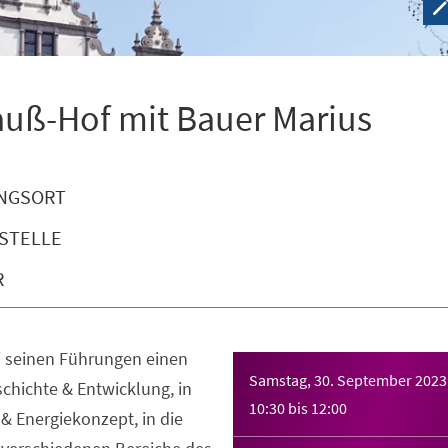
auß-Hof mit Bauer Marius
NGSORT
STELLE
R
i seinen Führungen einen
Samstag, 30. September 2023
schichte & Entwicklung, in
10:30
bis
12:00
 & Energiekonzept, in die