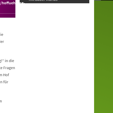
t/hoffuehrung-
ie
der
“ in die
te Fragen
em Hof
n für
en