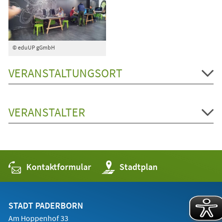
© eduUP gGmbH
VERANSTALTUNGSORT
VERANSTALTER
Kontaktformular
(Öffnet
Stadtplan
in
einem
neuen
Tab)
STADT PADERBORN
Am Hoppenhof 33