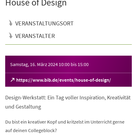
House of Design
VERANSTALTUNGSORT
VERANSTALTER
Veranstaltungsinformationen
Samstag, 16. März 2024
10:00
bis
15:00
(Öffnet
https://www.bib.de/events/house-of-design/
in
einem
Design-Werkstatt: Ein Tag voller Inspiration, Kreativität
neuen
Tab)
und Gestaltung
Du bist ein kreativer Kopf und kritzelst im Unterricht gerne
auf deinen Collegeblock?