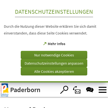
Inhalt anspringen
DATENSCHUTZEINSTELLUNGEN
Durch die Nutzung dieser Website erklären Sie sich damit
einverstanden, dass diese Seite Cookies verwendet.
(Öffnet
Mehr Infos
in
einem
Nur notwendige Cookies
neuen
Tab)
Datenschutzeinstellungen anpassen
Alle Cookies akzeptieren
Visuelle
Paderborn
Assistenzsoftware
öffnen.