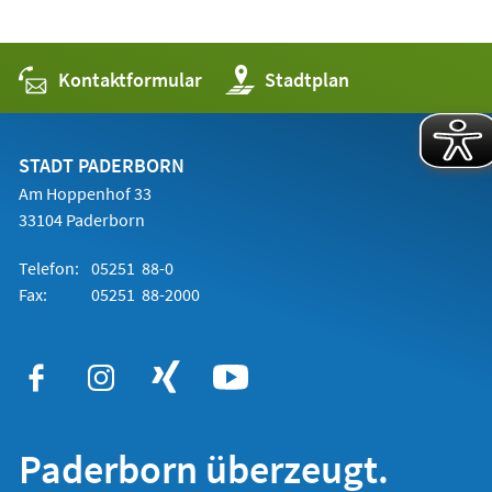
Kontaktformular
(Öffnet
Stadtplan
in
einem
neuen
Tab)
STADT PADERBORN
Am Hoppenhof 33
33104 Paderborn
Telefon:
05251 88-0
Fax:
05251 88-2000
Paderborn überzeugt.