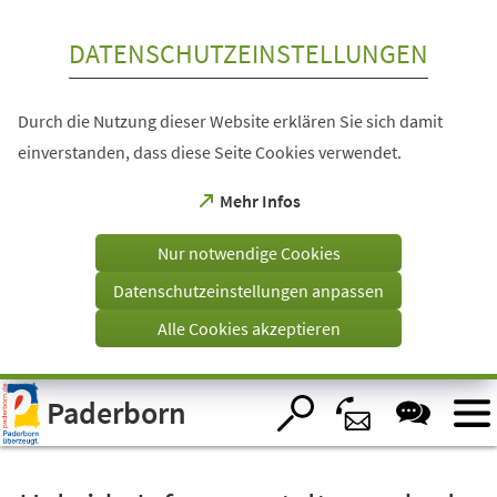
Inhalt anspringen
DATENSCHUTZEINSTELLUNGEN
Durch die Nutzung dieser Website erklären Sie sich damit
einverstanden, dass diese Seite Cookies verwendet.
(Öffnet
Mehr Infos
in
einem
Nur notwendige Cookies
neuen
Tab)
Datenschutzeinstellungen anpassen
Alle Cookies akzeptieren
Visuelle
Paderborn
Assistenzsoftware
öffnen.