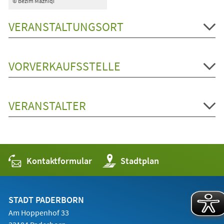
© Bezim Mazhiqi
VERANSTALTUNGSORT
VORVERKAUFSSTELLE
VERANSTALTER
Kontaktformular
(Öffnet
Stadtplan
in
einem
neuen
Tab)
STADT PADERBORN
Am Hoppenhof 33