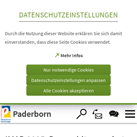
Inhalt anspringen
DATENSCHUTZEINSTELLUNGEN
Durch die Nutzung dieser Website erklären Sie sich damit
einverstanden, dass diese Seite Cookies verwendet.
(Öffnet
Mehr Infos
in
einem
Nur notwendige Cookies
neuen
Tab)
Datenschutzeinstellungen anpassen
Alle Cookies akzeptieren
Visuelle
Paderborn
Assistenzsoftware
öffnen.