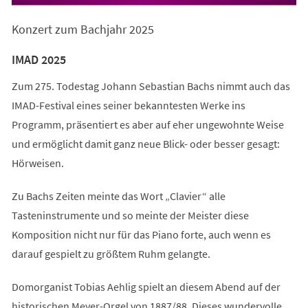
in
einem
Konzert zum Bachjahr 2025
neuen
Tab)
IMAD 2025
Zum 275. Todestag Johann Sebastian Bachs nimmt auch das
IMAD-Festival eines seiner bekanntesten Werke ins
Programm, präsentiert es aber auf eher ungewohnte Weise
und ermöglicht damit ganz neue Blick- oder besser gesagt:
Hörweisen.
Zu Bachs Zeiten meinte das Wort „Clavier“ alle
Tasteninstrumente und so meinte der Meister diese
Komposition nicht nur für das Piano forte, auch wenn es
darauf gespielt zu größtem Ruhm gelangte.
Domorganist Tobias Aehlig spielt an diesem Abend auf der
historischen Meyer-Orgel von 1887/88. Dieses wundervolle