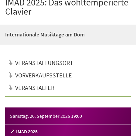
IMAD 2025: Das wohltemperierte
Clavier
Internationale Musiktage am Dom
VERANSTALTUNGSORT
VORVERKAUFSSTELLE
VERANSTALTER
Veranstaltungsinformationen
Samstag, 20. September 2025
19:00
(Öffnet
IMAD 2025