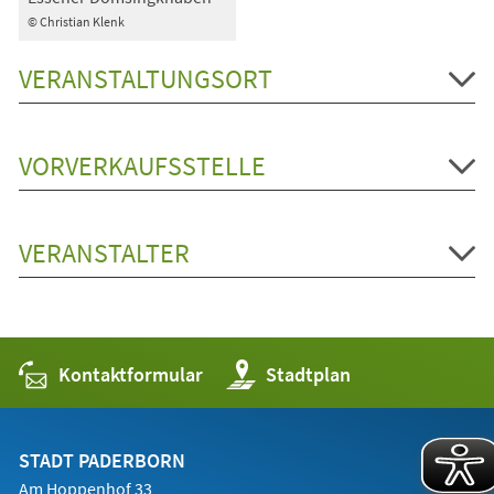
© Christian Klenk
VERANSTALTUNGSORT
VORVERKAUFSSTELLE
VERANSTALTER
Kontaktformular
(Öffnet
Stadtplan
in
einem
neuen
Tab)
STADT PADERBORN
Am Hoppenhof 33