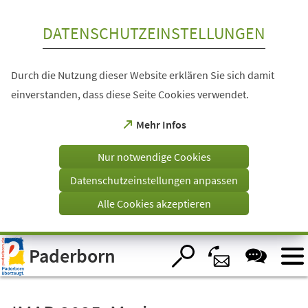
Inhalt anspringen
DATENSCHUTZEINSTELLUNGEN
Durch die Nutzung dieser Website erklären Sie sich damit
einverstanden, dass diese Seite Cookies verwendet.
(Öffnet
Mehr Infos
in
einem
Nur notwendige Cookies
neuen
Tab)
Datenschutzeinstellungen anpassen
Alle Cookies akzeptieren
Visuelle
Paderborn
Assistenzsoftware
öffnen.