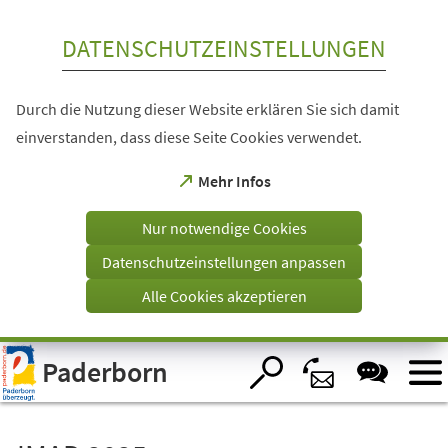
Inhalt anspringen
DATENSCHUTZEINSTELLUNGEN
Durch die Nutzung dieser Website erklären Sie sich damit
einverstanden, dass diese Seite Cookies verwendet.
(Öffnet
Mehr Infos
in
einem
Nur notwendige Cookies
neuen
Tab)
Datenschutzeinstellungen anpassen
Alle Cookies akzeptieren
Visuelle
Paderborn
Assistenzsoftware
öffnen.