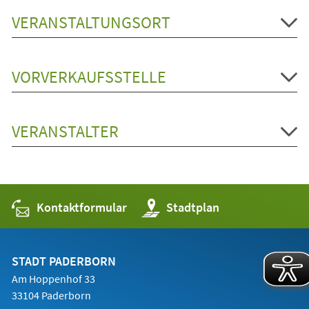
VERANSTALTUNGSORT
VORVERKAUFSSTELLE
VERANSTALTER
Kontaktformular
(Öffnet
Stadtplan
in
einem
neuen
Tab)
STADT PADERBORN
Am Hoppenhof 33
33104 Paderborn