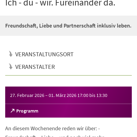
Ich - du - wir. Füreinander da.
Freundschaft, Liebe und Partnerschaft inklusiv leben.
VERANSTALTUNGSORT
VERANSTALTER
Veranstaltungsinformationen
27. Februar 2026
–
01. März 2026
17:00
bis
13:30
(Öffnet
Programm
in
einem
An diesem Wochenende reden wir über: -
neuen
Tab)