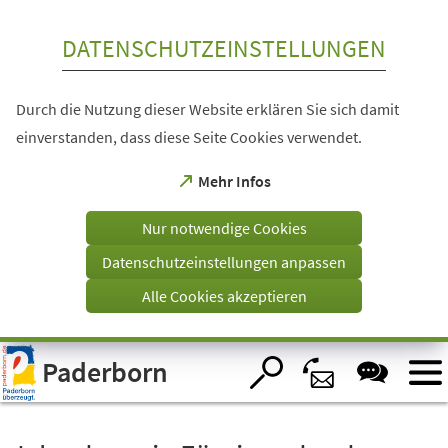
Inhalt anspringen
DATENSCHUTZEINSTELLUNGEN
Durch die Nutzung dieser Website erklären Sie sich damit
einverstanden, dass diese Seite Cookies verwendet.
(Öffnet
Mehr Infos
in
einem
Nur notwendige Cookies
neuen
Tab)
Datenschutzeinstellungen anpassen
Alle Cookies akzeptieren
Visuelle
Paderborn
Assistenzsoftware
öffnen.