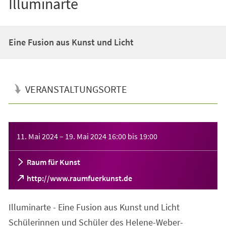
Illuminarte
Eine Fusion aus Kunst und Licht
VERANSTALTUNGSORTE
Veranstaltungsinformationen
11. Mai 2024
–
19. Mai 2024
16:00
bis
19:00
Raum für Kunst
(Öffnet
http://www.raumfuerkunst.de
in
einem
Illuminarte - Eine Fusion aus Kunst und Licht
neuen
Tab)
Schülerinnen und Schüler des Helene-Weber-