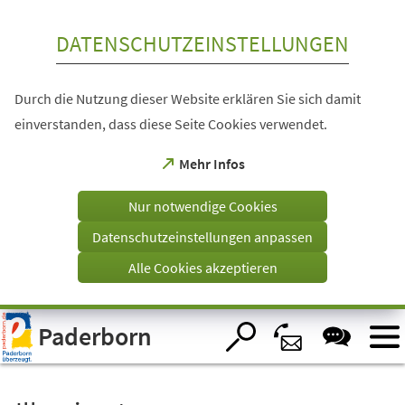
Inhalt anspringen
DATENSCHUTZEINSTELLUNGEN
Durch die Nutzung dieser Website erklären Sie sich damit
einverstanden, dass diese Seite Cookies verwendet.
(Öffnet
Mehr Infos
in
einem
Nur notwendige Cookies
neuen
Tab)
Datenschutzeinstellungen anpassen
Alle Cookies akzeptieren
Visuelle
Paderborn
Assistenzsoftware
öffnen.