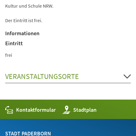
Kultur und Schule NRW.
Der Eintritt ist frei.
Informationen
Eintritt
frei
VERANSTALTUNGSORTE
Kontaktformular
(Öffnet
Stadtplan
in
einem
neuen
Tab)
STADT PADERBORN