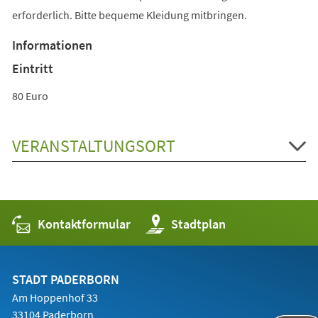
erforderlich. Bitte bequeme Kleidung mitbringen.
Informationen
Eintritt
80 Euro
VERANSTALTUNGSORT
Kontaktformular
(Öffnet
Stadtplan
in
einem
neuen
Tab)
STADT PADERBORN
Am Hoppenhof 33
33104 Paderborn