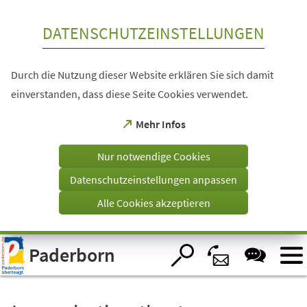
Inhalt anspringen
DATENSCHUTZEINSTELLUNGEN
Durch die Nutzung dieser Website erklären Sie sich damit
einverstanden, dass diese Seite Cookies verwendet.
(Öffnet
Mehr Infos
in
einem
Nur notwendige Cookies
neuen
Tab)
Datenschutzeinstellungen anpassen
Alle Cookies akzeptieren
Visuelle
Paderborn
Assistenzsoftware
öffnen.