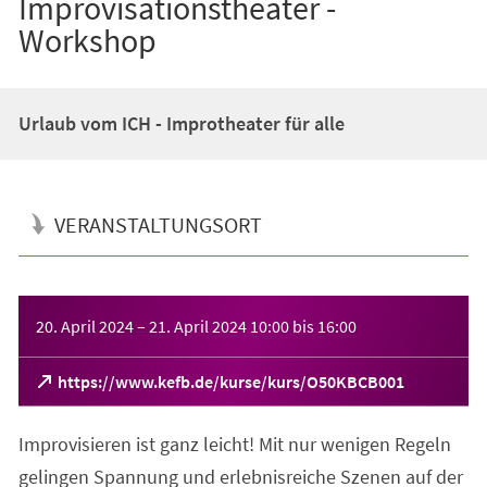
Improvisationstheater -
Workshop
Urlaub vom ICH - Improtheater für alle
VERANSTALTUNGSORT
Veranstaltungsinformationen
20. April 2024
–
21. April 2024
10:00
bis
16:00
(Öffnet
https://www.kefb.de/kurse/kurs/O50KBCB001
in
einem
Improvisieren ist ganz leicht! Mit nur wenigen Regeln
neuen
Tab)
gelingen Spannung und erlebnisreiche Szenen auf der