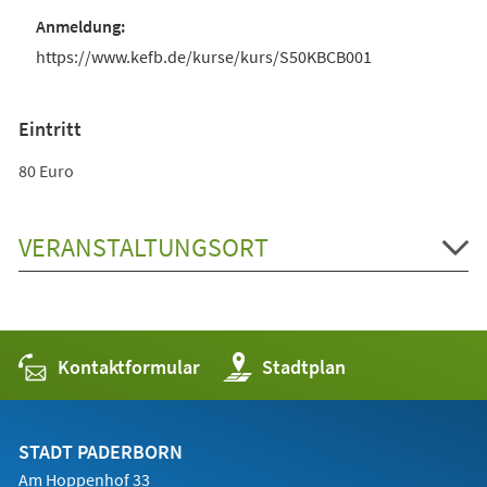
https://www.kefb.de/kurse/kurs/S50KBCB001
Eintritt
80 Euro
VERANSTALTUNGSORT
Kontaktformular
(Öffnet
Stadtplan
in
einem
neuen
Tab)
STADT PADERBORN
Am Hoppenhof 33