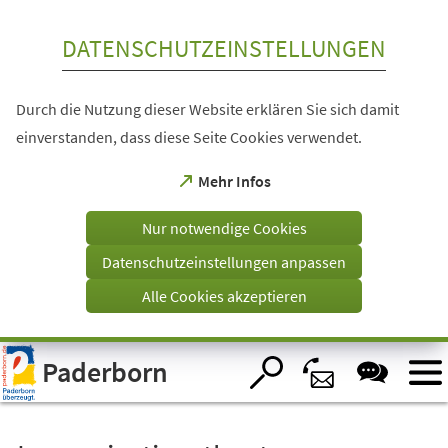
Inhalt anspringen
DATENSCHUTZEINSTELLUNGEN
Durch die Nutzung dieser Website erklären Sie sich damit
einverstanden, dass diese Seite Cookies verwendet.
(Öffnet
Mehr Infos
in
einem
Nur notwendige Cookies
neuen
Tab)
Datenschutzeinstellungen anpassen
Alle Cookies akzeptieren
Visuelle
Paderborn
Assistenzsoftware
öffnen.