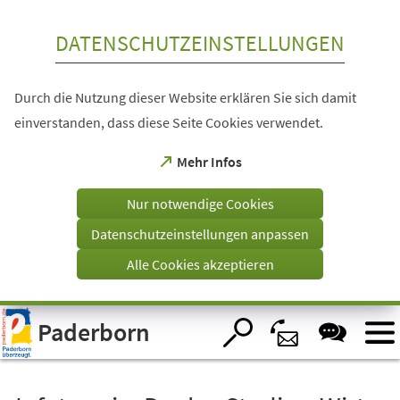
Inhalt anspringen
DATENSCHUTZEINSTELLUNGEN
Durch die Nutzung dieser Website erklären Sie sich damit
einverstanden, dass diese Seite Cookies verwendet.
(Öffnet
Mehr Infos
in
einem
Nur notwendige Cookies
neuen
Tab)
Datenschutzeinstellungen anpassen
Alle Cookies akzeptieren
Visuelle
Paderborn
Assistenzsoftware
öffnen.