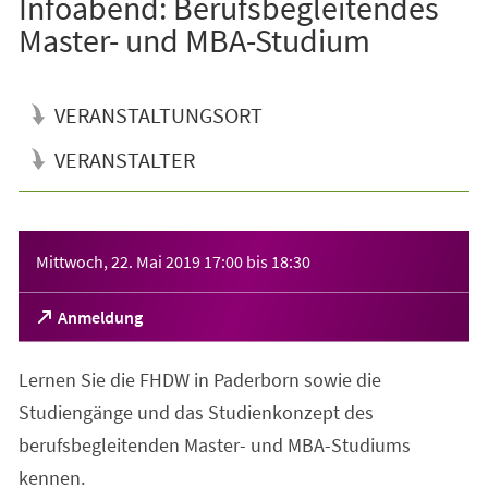
Infoabend: Berufsbegleitendes
Master- und MBA-Studium
VERANSTALTUNGSORT
VERANSTALTER
Veranstaltungsinformationen
Mittwoch, 22. Mai 2019
17:00
bis
18:30
(Öffnet
Anmeldung
in
einem
Lernen Sie die FHDW in Paderborn sowie die
neuen
Tab)
Studiengänge und das Studienkonzept des
berufsbegleitenden Master- und MBA-Studiums
kennen.