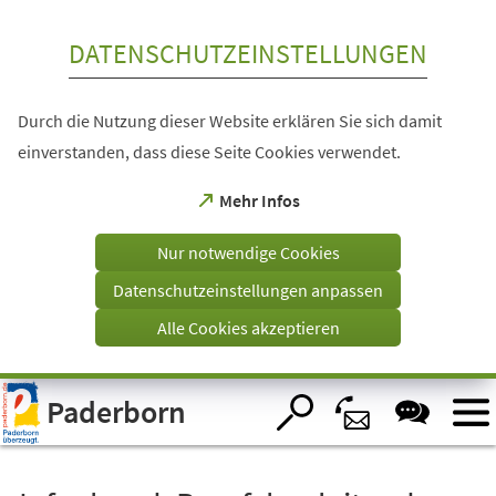
Inhalt anspringen
DATENSCHUTZEINSTELLUNGEN
Durch die Nutzung dieser Website erklären Sie sich damit
einverstanden, dass diese Seite Cookies verwendet.
(Öffnet
Mehr Infos
in
einem
Nur notwendige Cookies
neuen
Tab)
Datenschutzeinstellungen anpassen
Alle Cookies akzeptieren
Visuelle
Paderborn
Assistenzsoftware
öffnen.