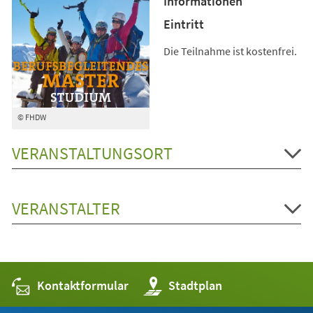
Informationen
Eintritt
Die Teilnahme ist kostenfrei.
© FHDW
VERANSTALTUNGSORT
VERANSTALTER
Kontaktformular
(Öffnet
Stadtplan
in
einem