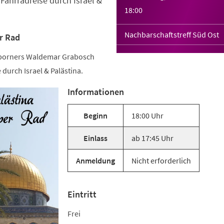
Fahrradreise durch Israel &
18:00
Nachbarschaftstreff Süd Ost
er Rad
rborners Waldemar Grabosch
 durch Israel & Palästina.
Informationen
Beginn
18:00 Uhr
Einlass
ab 17:45 Uhr
Anmeldung
Nicht erforderlich
Eintritt
Frei