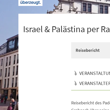
+
1
Israel & Palästina per R
Reisebericht
VERANSTALTU
VERANSTALTE
Reisebericht des Pa
Veranstaltungsinformationen