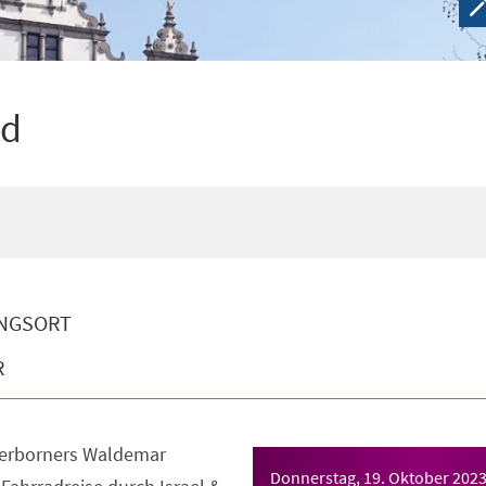
ad
NGSORT
R
derborners Waldemar
Donnerstag, 19. Oktober 202