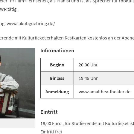
eler für Film+Fernsehen, als Pianist und ist als Sprecher für rbbKult
WR tätig.
ng: www.jakobguehring.de/
erende mit Kulturticket erhalten Restkarten kostenlos an der Aben
Informationen
Beginn
20.00 Uhr
Einlass
19.45 Uhr
Anmeldung
www.amalthea-theater.de
Eintritt
18,00 Euro , für Studierende mit Kulturticket is
Eintritt frei