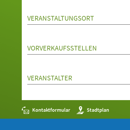
VERANSTALTUNGSORT
VORVERKAUFSSTELLEN
VERANSTALTER
Kontaktformular
(Öffnet
Stadtplan
in
einem
neuen