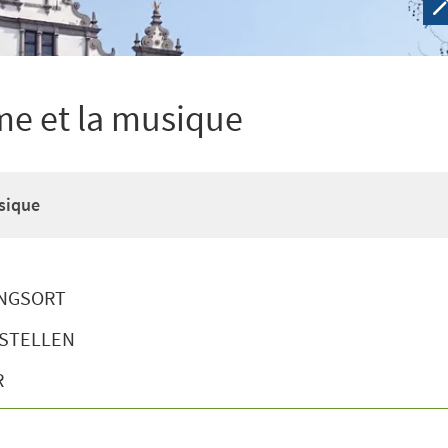
me et la musique
sique
NGSORT
STELLEN
R