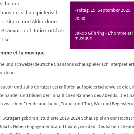
nische und
Freitag, 19. September 2025
hansons schauspielerisch
20:00
ier, Gitarre und Akkordeon.
 Beauvoir und Julio Cortázar
Jakob Gühring - L'homme et l
musique
erisc
omme et la musique
sche und schweizerdeutsche Chansons schauspielerisch interpretiert
kordeon.
auvoir und Julio Cortázar verknüpfen auf spielerische Weise die L
iteinander und bilden den inhaltlichen Rahmen des Abends. Die C
ch zwischen Freude und Liebe, Trauer und Tod, Wut und Begeisteru
 Stuttgart geboren, studierte 2019-2024 Schauspiel an der Hochsch
Busch. Neben Engagements am Theater, wie dem Deutschen Theater