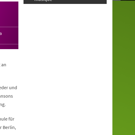
a
 an
ieder und
hansons
ng.
ule für
 Berlin,