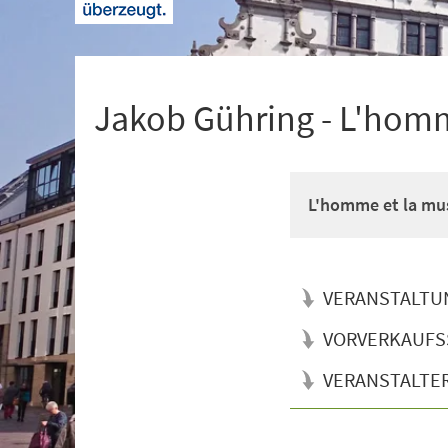
+
1
Jakob Gühring - L'hom
L'homme et la mu
VERANSTALTU
VORVERKAUFS
VERANSTALTE