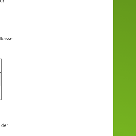
ur,
dkasse.
t der