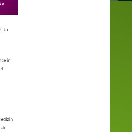
de
d Up
nce in
el
Medizin
icht