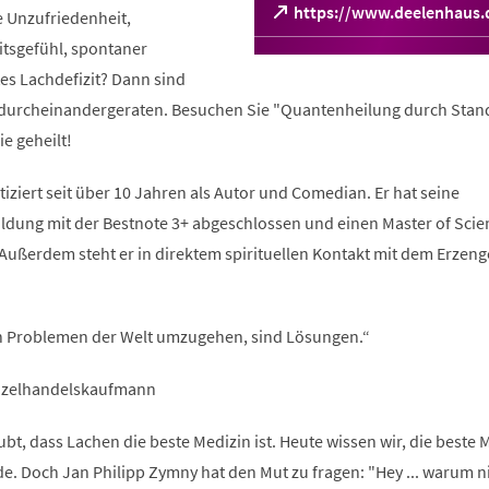
(Öffnet
https://www.deelenhaus.
 Unzufriedenheit,
in
tsgefühl, spontaner
einem
neuen
s Lachdefizit? Dann sind
Tab)
n durcheinandergeraten. Besuchen Sie "Quantenheilung durch Stan
e geheilt!
iziert seit über 10 Jahren als Autor und Comedian. Er hat seine
dung mit der Bestnote 3+ abgeschlossen und einen Master of Scie
Außerdem steht er in direktem spirituellen Kontakt mit dem Erzeng
en Problemen der Welt umzugehen, sind Lösungen.“
inzelhandelskaufmann
bt, dass Lachen die beste Medizin ist. Heute wissen wir, die beste 
e. Doch Jan Philipp Zymny hat den Mut zu fragen: "Hey ... warum n