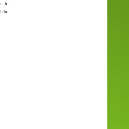
stler
d die