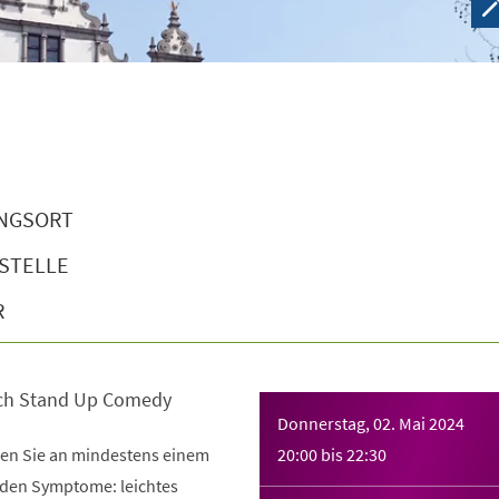
NGSORT
STELLE
R
ch Stand Up Comedy
Donnerstag, 02. Mai 2024
iden Sie an mindestens einem
20:00
bis
22:30
nden Symptome: leichtes