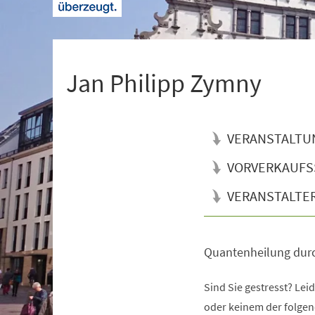
+
1
Jan Philipp Zymny
VERANSTALTU
VORVERKAUFS
VERANSTALTE
Quantenheilung dur
Veranstaltungsinformationen
Sind Sie gestresst? Le
oder keinem der folge