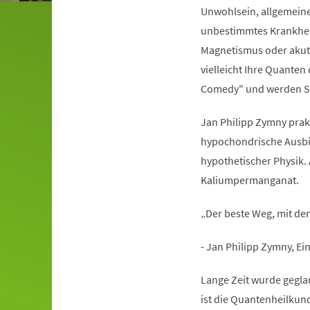
Unwohlsein, allgemeine
unbestimmtes Krankhei
Magnetismus oder akute
vielleicht Ihre Quante
Comedy" und werden Si
Jan Philipp Zymny prakt
hypochondrische Ausbil
hypothetischer Physik. 
Kaliumpermanganat.
„Der beste Weg, mit d
- Jan Philipp Zymny, E
Lange Zeit wurde geglau
ist die Quantenheilkund