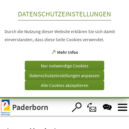
Inhalt anspringen
DATENSCHUTZEINSTELLUNGEN
Durch die Nutzung dieser Website erklären Sie sich damit
einverstanden, dass diese Seite Cookies verwendet.
(Öffnet
Mehr Infos
in
einem
Nur notwendige Cookies
neuen
Tab)
Datenschutzeinstellungen anpassen
Alle Cookies akzeptieren
Visuelle
Paderborn
Assistenzsoftware
öffnen.