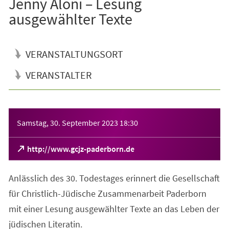
Jenny Aloni – Lesung
ausgewählter Texte
VERANSTALTUNGSORT
VERANSTALTER
Veranstaltungsinformationen
Samstag, 30. September 2023
18:30
(Öffnet
http://www.gcjz-paderborn.de
in
einem
Anlässlich des 30. Todestages erinnert die Gesellschaft
neuen
Tab)
für Christlich-Jüdische Zusammenarbeit Paderborn
mit einer Lesung ausgewählter Texte an das Leben der
jüdischen Literatin.