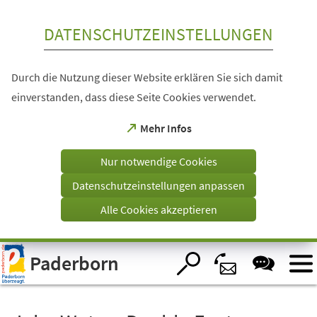
Inhalt anspringen
DATENSCHUTZEINSTELLUNGEN
Durch die Nutzung dieser Website erklären Sie sich damit
einverstanden, dass diese Seite Cookies verwendet.
(Öffnet
Mehr Infos
in
einem
Nur notwendige Cookies
neuen
Tab)
Datenschutzeinstellungen anpassen
Alle Cookies akzeptieren
Visuelle
Paderborn
Assistenzsoftware
öffnen.