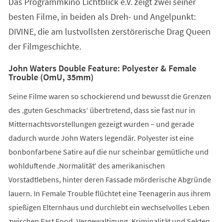
Das Programmkino Lichtblick e.V. zeigt zwei seiner
neuen
Tab)
besten Filme, in beiden als Dreh- und Angelpunkt:
DIVINE, die am lustvollsten zerstörerische Drag Queen
der Filmgeschichte.
John Waters Double Feature: Polyester & Female
Trouble (OmU, 35mm)
Seine Filme waren so schockierend und bewusst die Grenzen
des ‚guten Geschmacks‘ übertretend, dass sie fast nur in
Mitternachtsvorstellungen gezeigt wurden – und gerade
dadurch wurde John Waters legendär. Polyester ist eine
bonbonfarbene Satire auf die nur scheinbar gemütliche und
wohlduftende ‚Normalität‘ des amerikanischen
Vorstadtlebens, hinter deren Fassade mörderische Abgründe
lauern. In Female Trouble flüchtet eine Teenagerin aus ihrem
spießigen Elternhaus und durchlebt ein wechselvolles Leben
zwischen Fast Food, Vergewaltigung, Kriminalität und Sekten.