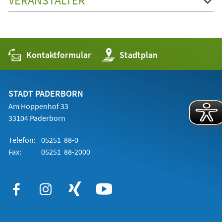
VERANSTALTER
Kontaktformular
(Öffnet
Stadtplan
in
einem
neuen
Tab)
STADT PADERBORN
Am Hoppenhof 33
33104 Paderborn
Telefon:
05251 88-0
Fax:
05251 88-2000