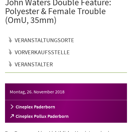
John Waters Double Feature:
Polyester & Female Trouble
(OmU, 35mm)
VERANSTALTUNGSORTE
VORVERKAUFSSTELLE
VERANSTALTER
Veranstaltungsinformationen
Montag, 26. November 2018
Cineplex Paderborn
(Öffnet
Cineplex Pollux Paderborn
in
einem