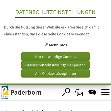
Inhalt anspringen
DATENSCHUTZEINSTELLUNGEN
Durch die Nutzung dieser Website erklären Sie sich damit
einverstanden, dass diese Seite Cookies verwendet.
(Öffnet
Mehr Infos
in
einem
Nur notwendige Cookies
neuen
Tab)
Datenschutzeinstellungen anpassen
Alle Cookies akzeptieren
Visuelle
Paderborn
Assistenzsoftware
öffnen.