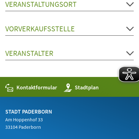
VERANSTALTUNGSORT
VORVERKAUFSSTELLE
VERANSTALTER
Kontaktformular
(Öffnet
Stadtplan
in
einem
neuen
Tab)
STADT PADERBORN
Am Hoppenhof 33
33104 Paderborn