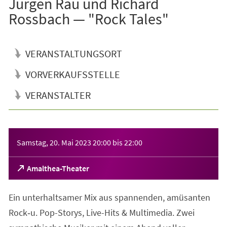
Jürgen Rau und Richard
Rossbach — "Rock Tales"
VERANSTALTUNGSORT
VORVERKAUFSSTELLE
VERANSTALTER
Veranstaltungsinformationen
Samstag, 20. Mai 2023
20:00
bis
22:00
(Öffnet
Amalthea-Theater
in
einem
Ein unterhaltsamer Mix aus spannenden, amüsanten
neuen
Tab)
Rock‑u. Pop-Storys, Live-Hits & Multimedia. Zwei