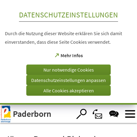
Inhalt anspringen
DATENSCHUTZEINSTELLUNGEN
Durch die Nutzung dieser Website erklären Sie sich damit
einverstanden, dass diese Seite Cookies verwendet.
(Öffnet
Mehr Infos
in
einem
Nur notwendige Cookies
neuen
Tab)
Datenschutzeinstellungen anpassen
Alle Cookies akzeptieren
Visuelle
Paderborn
Assistenzsoftware
öffnen.