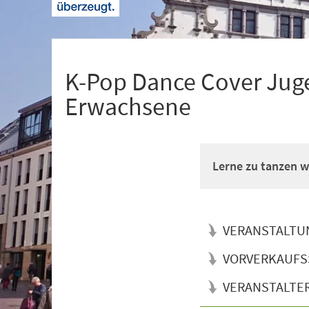
+
1
K-Pop Dance Cover Juge
Erwachsene
Lerne zu tanzen wi
VERANSTALTU
VORVERKAUFS
VERANSTALTE