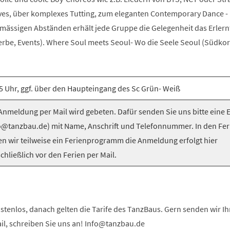
es, über komplexes Tutting, zum eleganten Contemporary Dance -
elmässigen Abständen erhält jede Gruppe die Gelegenheit das Erlern
be, Events). Where Soul meets Seoul- Wo die Seele Seoul (Südkorea
5 Uhr, ggf. über den Haupteingang des Sc Grün- Weiß
nmeldung per Mail wird gebeten. Dafür senden Sie uns bitte eine 
o@tanzbau.de) mit Name, Anschrift und Telefonnummer. In den Fer
en wir teilweise ein Ferienprogramm die Anmeldung erfolgt hier
chließlich vor den Ferien per Mail.
stenlos, danach gelten die Tarife des TanzBaus. Gern senden wir I
ail, schreiben Sie uns an! Info@tanzbau.de