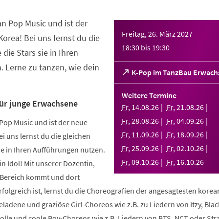
an Pop Music und ist der
Freitag, 26. März 2027
orea! Bei uns lernst du die
18:30
bis
19:30
 die Stars sie in Ihren
 Lerne zu tanzen, wie dein
(Öffnet
K-Pop im TanzBau Erwach
in
einem
Weitere Termine
neuen
für junge Erwachsene
Fr
,
14
.
08
.
26
Fr
,
21
.
08
.
26
Tab)
Fr
,
28
.
08
.
26
Fr
,
04
.
09
.
26
Pop Music und ist der neue
Fr
,
11
.
09
.
26
Fr
,
18
.
09
.
26
i uns lernst du die gleichen
Fr
,
25
.
09
.
26
Fr
,
02
.
10
.
26
sie in Ihren Aufführungen nutzen.
Fr
,
09
.
10
.
26
Fr
,
16
.
10
.
26
in Idol! Mit unserer Dozentin,
m Bereich kommt und dort
folgreich ist, lernst du die Choreografien der angesagtesten kore
geladene und graziöse Girl-Choreos wie z.B. zu Liedern von Itzy, Bla
volle und coole Boy-Choreos wie z.B. Liedern von BTS, NCT oder Stra