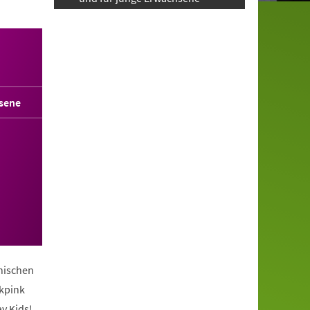
sene
anischen
ckpink
y Kids!