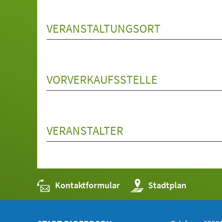
VERANSTALTUNGSORT
VORVERKAUFSSTELLE
VERANSTALTER
Kontaktformular
(Öffnet
Stadtplan
in
einem
neuen
Tab)