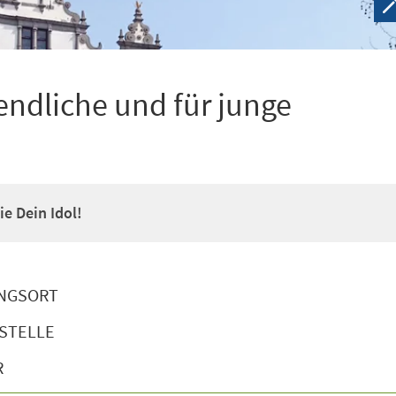
ndliche und für junge
e Dein Idol!
NGSORT
STELLE
R