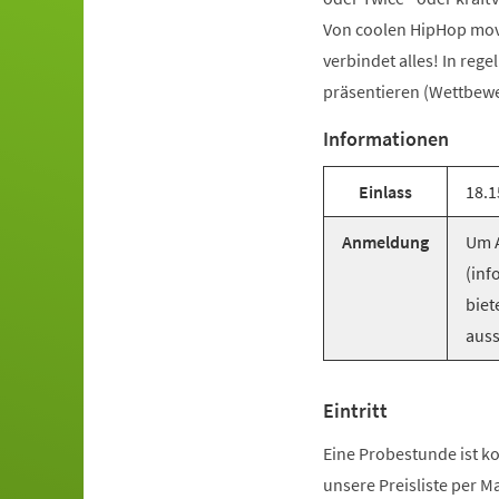
Von coolen HipHop mov
verbindet alles! In reg
präsentieren (Wettbewer
Informationen
Einlass
18.1
Anmeldung
Um A
(inf
biet
auss
Eintritt
Eine Probestunde ist ko
unsere Preisliste per M