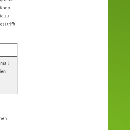
 Kpop
te zu
) trifft!
Email
ien
hnen