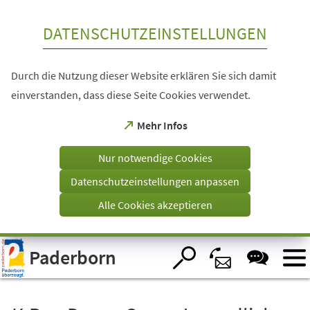
Inhalt anspringen
DATENSCHUTZEINSTELLUNGEN
Durch die Nutzung dieser Website erklären Sie sich damit
einverstanden, dass diese Seite Cookies verwendet.
(Öffnet
Mehr Infos
in
einem
Nur notwendige Cookies
neuen
Tab)
Datenschutzeinstellungen anpassen
Alle Cookies akzeptieren
Visuelle
Paderborn
Assistenzsoftware
öffnen.