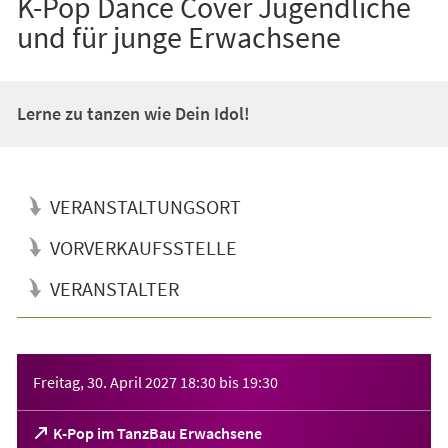
K-Pop Dance Cover Jugendliche
und für junge Erwachsene
Lerne zu tanzen wie Dein Idol!
VERANSTALTUNGSORT
VORVERKAUFSSTELLE
VERANSTALTER
Veranstaltungsinformationen
Freitag, 30. April 2027
18:30
bis
19:30
(Öffnet
K-Pop im TanzBau Erwachsene