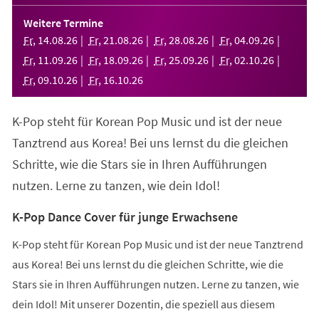
in
einem
Weitere Termine
neuen
Fr
,
14
.
08
.
26
Fr
,
21
.
08
.
26
Fr
,
28
.
08
.
26
Fr
,
04
.
09
.
26
Tab)
Fr
,
11
.
09
.
26
Fr
,
18
.
09
.
26
Fr
,
25
.
09
.
26
Fr
,
02
.
10
.
26
Fr
,
09
.
10
.
26
Fr
,
16
.
10
.
26
K-Pop steht für Korean Pop Music und ist der neue
Tanztrend aus Korea! Bei uns lernst du die gleichen
Schritte, wie die Stars sie in Ihren Aufführungen
nutzen. Lerne zu tanzen, wie dein Idol!
K-Pop Dance Cover für junge Erwachsene
K-Pop steht für Korean Pop Music und ist der neue Tanztrend
aus Korea! Bei uns lernst du die gleichen Schritte, wie die
Stars sie in Ihren Aufführungen nutzen. Lerne zu tanzen, wie
dein Idol! Mit unserer Dozentin, die speziell aus diesem