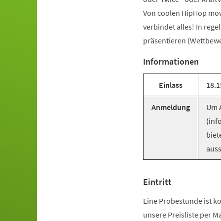
Von coolen HipHop mov
verbindet alles! In reg
präsentieren (Wettbewer
Informationen
Einlass
18.1
Anmeldung
Um A
(inf
biet
auss
Eintritt
Eine Probestunde ist ko
unsere Preisliste per M