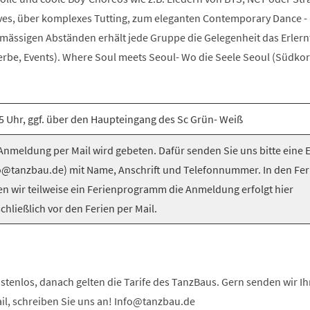
es, über komplexes Tutting, zum eleganten Contemporary Dance -
elmässigen Abständen erhält jede Gruppe die Gelegenheit das Erlern
be, Events). Where Soul meets Seoul- Wo die Seele Seoul (Südkorea
5 Uhr, ggf. über den Haupteingang des Sc Grün- Weiß
nmeldung per Mail wird gebeten. Dafür senden Sie uns bitte eine 
o@tanzbau.de) mit Name, Anschrift und Telefonnummer. In den Fer
en wir teilweise ein Ferienprogramm die Anmeldung erfolgt hier
chließlich vor den Ferien per Mail.
stenlos, danach gelten die Tarife des TanzBaus. Gern senden wir I
ail, schreiben Sie uns an! Info@tanzbau.de