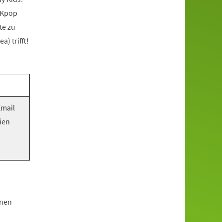
 Kpop
te zu
) trifft!
Email
ien
hnen