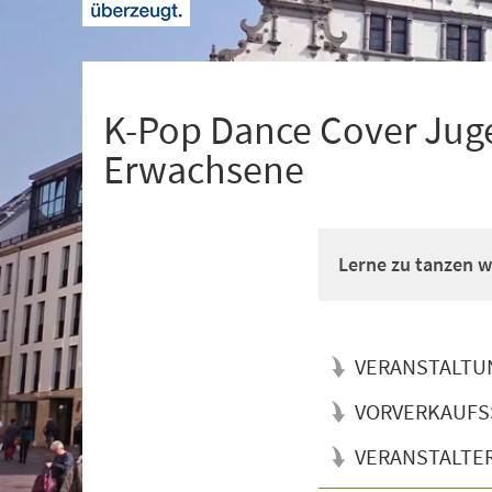
+
1
K-Pop Dance Cover Juge
Erwachsene
Lerne zu tanzen wi
VERANSTALTU
VORVERKAUFS
VERANSTALTE