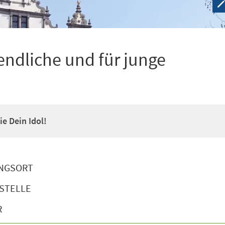
ndliche und für junge
e Dein Idol!
NGSORT
STELLE
R