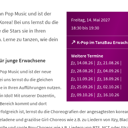
an Pop Music und ist der
Freitag, 14. Mai 2027
orea! Bei uns lernst du die
18:30
bis
19:30
 die Stars sie in Ihren
 Lerne zu tanzen, wie dein
(Öffnet
K-Pop im TanzBau Erwach
in
einem
Weitere Termine
neuen
für junge Erwachsene
Fr
,
14
.
08
.
26
Fr
,
21
.
08
.
26
Tab)
Fr
,
28
.
08
.
26
Fr
,
04
.
09
.
26
Pop Music und ist der neue
Fr
,
11
.
09
.
26
Fr
,
18
.
09
.
26
i uns lernst du die gleichen
Fr
,
25
.
09
.
26
Fr
,
02
.
10
.
26
sie in Ihren Aufführungen nutzen.
Fr
,
09
.
10
.
26
Fr
,
16
.
10
.
26
in Idol! Mit unserer Dozentin,
m Bereich kommt und dort
folgreich ist, lernst du die Choreografien der angesagtesten kore
geladene und graziöse Girl-Choreos wie z.B. zu Liedern von Itzy, Bla
volle und coole Boy-Choreos wie z.B. Liedern von BTS, NCT oder Stra