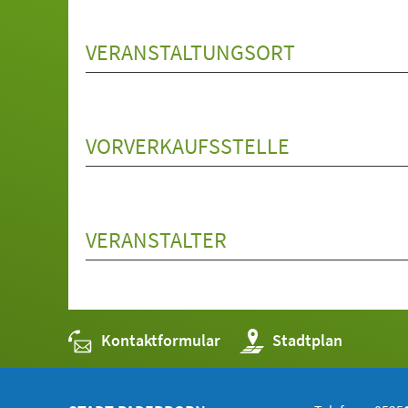
VERANSTALTUNGSORT
VORVERKAUFSSTELLE
VERANSTALTER
Kontaktformular
(Öffnet
Stadtplan
in
einem
neuen
Tab)