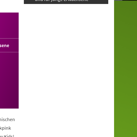
sene
anischen
ckpink
y Kids!